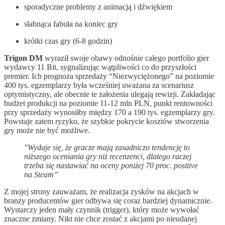
sporadyczne problemy z animacją i dźwiękiem
słabnąca fabuła na koniec gry
krótki czas gry (6-8 godzin)
Trigon DM
wyraził swoje obawy odnośnie całego portfolio gier
wydawcy 11 Bit, sygnalizując wątpliwości co do przyszłości
premier. Ich prognoza sprzedaży “Niezwyciężonego” na poziomie
400 tys. egzemplarzy była wcześniej uważana za scenariusz
optymistyczny, ale obecnie te założenia ulegają rewizji. Zakładając
budżet produkcji na poziomie 11-12 mln PLN, punkt rentowności
przy sprzedaży wynosiłby między 170 a 190 tys. egzemplarzy gry.
Powstaje zatem ryzyko, że szybkie pokrycie kosztów stworzenia
gry może nie być możliwe.
"Wydaje się, że gracze mają zasadniczo tendencję to
niższego oceniania gry niż recenzenci, dlatego raczej
trzeba się nastawiać na oceny poniżej 70 proc. positive
na Steam”
Z mojej strony zauważam, że realizacja zysków na akcjach w
branży producentów gier odbywa się coraz bardziej dynamicznie.
Wystarczy jeden mały czynnik (trigger), który może wywołać
znaczne zmiany. Nikt nie chce zostać z akcjami po nieudanej