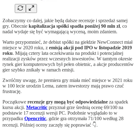
Zobaczymy co dalej, jakie będą dalsze recenzje i sprzedaż samej
gry. Obecnie
kapitalizacja spółki spadła poniżej 90 mln zł
, co
nadal wydaje się być wymagającą wyceną, moim zdaniem.
Warto przypomnieć, że debiut spółki na giełdzie NewConnect miał
miejsce w 2020 roku, z
emisją akcji pod IPO w listopadzie 2019
roku
. Mijają cztery lata oczekiwania na produkt i potencjalnej
realizacji zysków przez wczesnych inwestorów. W tamtym okresie
rynek gier komputerowych był pełen obietnic, a akcje producentów
gier szybko znikały w ramach emisji.
Zwróćmy uwagę, że premiera gry miała mieć miejsce w 2021 roku
w 100 lecie urodzin Lema, zatem inwestorzy mają prawo czuć
frustrację.
Początkowe
recenzje gry mogą być odpowiedzialne
za spadek
kursu akcji.
Metacritic
przyznał grze średnią ocenę 69/100 na
podstawie 17 recenzji wersji PC. Podobnie wyglądało to w
przypadku
Opencritic
, gdzie gra otrzymała 71/100 według 28
recenzji. Później oceny zaczęły się poprawiać 👇.