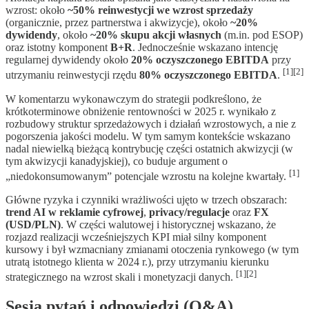
wzrost: około
~50% reinwestycji we wzrost sprzedaży
(organicznie, przez partnerstwa i akwizycje), około
~20%
dywidendy
, około
~20% skupu akcji własnych
(m.in. pod ESOP)
oraz istotny komponent
B+R
. Jednocześnie wskazano intencję
regularnej dywidendy około
20% oczyszczonego EBITDA
przy
[1][2]
utrzymaniu reinwestycji rzędu
80% oczyszczonego EBITDA
.
W komentarzu wykonawczym do strategii podkreślono, że
krótkoterminowe obniżenie rentowności w 2025 r. wynikało z
rozbudowy struktur sprzedażowych i działań wzrostowych, a nie z
pogorszenia jakości modelu. W tym samym kontekście wskazano
nadal niewielką bieżącą kontrybucję części ostatnich akwizycji (w
tym akwizycji kanadyjskiej), co buduje argument o
[1]
„niedokonsumowanym” potencjale wzrostu na kolejne kwartały.
Główne ryzyka i czynniki wrażliwości ujęto w trzech obszarach:
trend AI w reklamie cyfrowej
,
privacy/regulacje
oraz
FX
(USD/PLN)
. W części walutowej i historycznej wskazano, że
rozjazd realizacji wcześniejszych KPI miał silny komponent
kursowy i był wzmacniany zmianami otoczenia rynkowego (w tym
utratą istotnego klienta w 2024 r.), przy utrzymaniu kierunku
[1][2]
strategicznego na wzrost skali i monetyzacji danych.
Sesja pytań i odpowiedzi (Q&A)