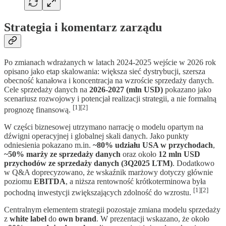
Strategia i komentarz zarządu
Po zmianach wdrażanych w latach 2024-2025 wejście w 2026 rok
opisano jako etap skalowania: większa sieć dystrybucji, szersza
obecność kanałowa i koncentracja na wzroście sprzedaży danych.
Cele sprzedaży danych na
2026-2027 (mln USD)
pokazano jako
scenariusz rozwojowy i potencjał realizacji strategii, a nie formalną
[1][2]
prognozę finansową.
W części biznesowej utrzymano narrację o modelu opartym na
dźwigni operacyjnej i globalnej skali danych. Jako punkty
odniesienia pokazano m.in.
~80% udziału USA w przychodach
,
~50% marży ze sprzedaży danych
oraz około
12 mln USD
przychodów ze sprzedaży danych (3Q2025 LTM)
. Dodatkowo
w Q&A doprecyzowano, że wskaźnik marżowy dotyczy głównie
poziomu
EBITDA
, a niższa rentowność krótkoterminowa była
[1][2]
pochodną inwestycji zwiększających zdolność do wzrostu.
Centralnym elementem strategii pozostaje zmiana modelu sprzedaży
z
white label
do
own brand
. W prezentacji wskazano, że około