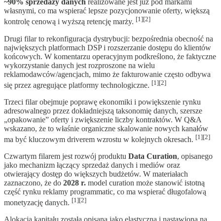
~90% sprzedaży danych
realizowane jest już pod markami
własnymi, co ma wspierać lepsze pozycjonowanie oferty, większą
[1][2]
kontrolę cenową i wyższą retencję marży.
Drugi filar to rekonfiguracja dystrybucji: bezpośrednia obecność na
największych platformach DSP i rozszerzanie dostępu do klientów
końcowych. W komentarzu operacyjnym podkreślono, że faktyczne
wykorzystanie danych jest rozproszone na wielu
reklamodawców/agencjach, mimo że fakturowanie często odbywa
[1][2]
się przez agregujące platformy technologiczne.
Trzeci filar obejmuje poprawę ekonomiki i powiększenie rynku
adresowalnego przez dokładniejszą taksonomię danych, szersze
„opakowanie” oferty i zwiększenie liczby kontraktów. W Q&A
wskazano, że to właśnie organiczne skalowanie nowych kanałów
[1][2]
ma być kluczowym driverem wzrostu w kolejnych okresach.
Czwartym filarem jest rozwój produktu
Data Curation
, opisanego
jako mechanizm łączący sprzedaż danych i mediów oraz
otwierający dostęp do większych budżetów. W materiałach
zaznaczono, że do
2028 r.
model curation może stanowić istotną
część rynku reklamy programmatic, co ma wspierać długofalową
[1][2]
monetyzację danych.
Alokacja kapitału została opisana jako elastyczna i nastawiona na