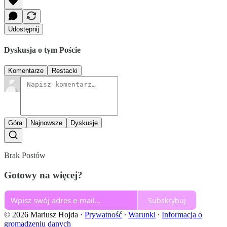
Udostępnij
Dyskusja o tym Poście
Komentarze
Restacki
Góra
Najnowsze
Dyskusje
Brak Postów
Gotowy na więcej?
Subskrybuj
© 2026 Mariusz Hojda
·
Prywatność
∙
Warunki
∙
Informacja o
gromadzeniu danych