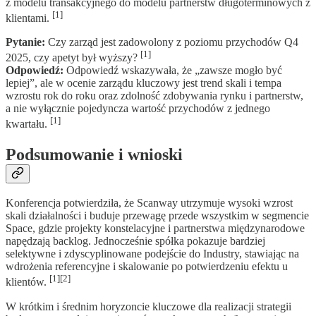
z modelu transakcyjnego do modelu partnerstw długoterminowych z
[1]
klientami.
Pytanie:
Czy zarząd jest zadowolony z poziomu przychodów Q4
[1]
2025, czy apetyt był wyższy?
Odpowiedź:
Odpowiedź wskazywała, że „zawsze mogło być
lepiej”, ale w ocenie zarządu kluczowy jest trend skali i tempa
wzrostu rok do roku oraz zdolność zdobywania rynku i partnerstw,
a nie wyłącznie pojedyncza wartość przychodów z jednego
[1]
kwartału.
Podsumowanie i wnioski
Konferencja potwierdziła, że Scanway utrzymuje wysoki wzrost
skali działalności i buduje przewagę przede wszystkim w segmencie
Space, gdzie projekty konstelacyjne i partnerstwa międzynarodowe
napędzają backlog. Jednocześnie spółka pokazuje bardziej
selektywne i zdyscyplinowane podejście do Industry, stawiając na
wdrożenia referencyjne i skalowanie po potwierdzeniu efektu u
[1][2]
klientów.
W krótkim i średnim horyzoncie kluczowe dla realizacji strategii