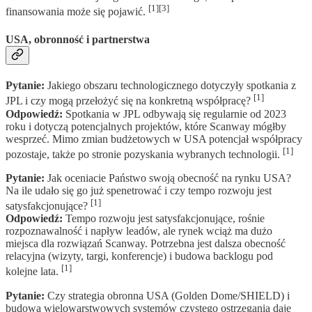
[1][3]
finansowania może się pojawić.
USA, obronność i partnerstwa
Pytanie:
Jakiego obszaru technologicznego dotyczyły spotkania z
[1]
JPL i czy mogą przełożyć się na konkretną współpracę?
Odpowiedź:
Spotkania w JPL odbywają się regularnie od 2023
roku i dotyczą potencjalnych projektów, które Scanway mógłby
wesprzeć. Mimo zmian budżetowych w USA potencjał współpracy
[1]
pozostaje, także po stronie pozyskania wybranych technologii.
Pytanie:
Jak oceniacie Państwo swoją obecność na rynku USA?
Na ile udało się go już spenetrować i czy tempo rozwoju jest
[1]
satysfakcjonujące?
Odpowiedź:
Tempo rozwoju jest satysfakcjonujące, rośnie
rozpoznawalność i napływ leadów, ale rynek wciąż ma dużo
miejsca dla rozwiązań Scanway. Potrzebna jest dalsza obecność
relacyjna (wizyty, targi, konferencje) i budowa backlogu pod
[1]
kolejne lata.
Pytanie:
Czy strategia obronna USA (Golden Dome/SHIELD) i
budowa wielowarstwowych systemów czystego ostrzegania daje