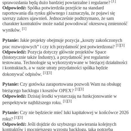
[1]
sprawozdania będą dużo bardziej powtarzalne i regularne?
Odpowiedź:
Spółka potwierdziła przejście na standard
raportowania dla rynku głównego i zaznaczyła, że pojawi się
szerszy zakres ujawnień. Jednocześnie podtrzymano, że sam
charakter kontraktów może nadal powodować okresową zmienność
[1]
wyników.
Pytanie:
Jakie projekty obejmuje pozycja „koszty zakończonych
[1][3]
prac rozwojowych” i czy ich przydatność jest potwierdzona?
Odpowiedź:
Pozycja dotyczy głównie projektów Space
(historycznie także Industry), a przydatność jest regularnie
testowana. Technologie są wykorzystywane w bieżącej działalności
i kontraktach, a w razie utraty przydatności spółka będzie
[1][3]
dokonywać odpisów.
Pytanie:
Czy gotówka zaraportowana pozwoli Wam na obsługę
[1][3]
bieżącego backlogu i kosztów OPEX?
Odpowiedź:
Dzisiaj środki wystarczają na funkcjonowanie w
[1][3]
perspektywie najbliższego roku.
Pytanie:
Czy nie będziecie mieć luki kapitałowej w końcówce 2026
[1][3]
roku?
Odpowiedź:
Jeśli dojdzie do szybszego zawierania kolejnych
kontraktów i mocniejszego wzrostu backlogu, taka potrzeba