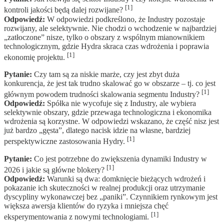
[1]
kontroli jakości będą dalej rozwijane?
Odpowiedź:
W odpowiedzi podkreślono, że Industry pozostaje
rozwijany, ale selektywnie. Nie chodzi o wchodzenie w najbardziej
„zatłoczone” nisze, tylko o obszary z wspólnym mianownikiem
technologicznym, gdzie Hydra skraca czas wdrożenia i poprawia
[1]
ekonomię projektu.
Pytanie:
Czy tam są za niskie marże, czy jest zbyt duża
konkurencja, że jest tak trudno skalować go w obszarze – tj. co jest
[1]
głównym powodem trudności skalowania segmentu Industry?
Odpowiedź:
Spółka nie wycofuje się z Industry, ale wybiera
selektywnie obszary, gdzie przewaga technologiczna i ekonomika
wdrożenia są korzystne. W odpowiedzi wskazano, że część nisz jest
już bardzo „gęsta”, dlatego nacisk idzie na własne, bardziej
[1]
perspektywiczne zastosowania Hydry.
Pytanie:
Co jest potrzebne do zwiększenia dynamiki Industry w
[1]
2026 i jakie są główne blokery?
Odpowiedź:
Warunki są dwa: domknięcie bieżących wdrożeń i
pokazanie ich skuteczności w realnej produkcji oraz utrzymanie
dyscypliny wykonawczej bez „paniki”. Czynnikiem rynkowym jest
większa awersja klientów do ryzyka i mniejsza chęć
[1]
eksperymentowania z nowymi technologiami.