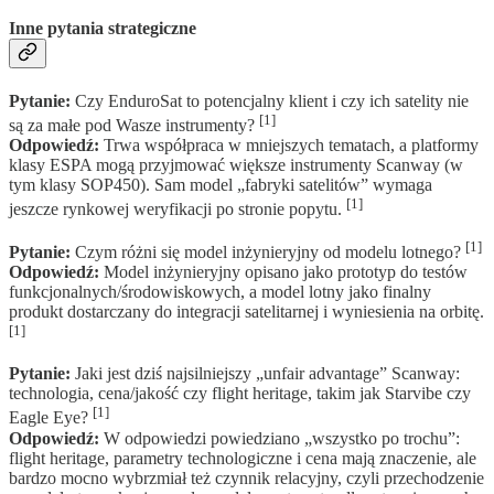
Inne pytania strategiczne
Pytanie:
Czy EnduroSat to potencjalny klient i czy ich satelity nie
[1]
są za małe pod Wasze instrumenty?
Odpowiedź:
Trwa współpraca w mniejszych tematach, a platformy
klasy ESPA mogą przyjmować większe instrumenty Scanway (w
tym klasy SOP450). Sam model „fabryki satelitów” wymaga
[1]
jeszcze rynkowej weryfikacji po stronie popytu.
[1]
Pytanie:
Czym różni się model inżynieryjny od modelu lotnego?
Odpowiedź:
Model inżynieryjny opisano jako prototyp do testów
funkcjonalnych/środowiskowych, a model lotny jako finalny
produkt dostarczany do integracji satelitarnej i wyniesienia na orbitę.
[1]
Pytanie:
Jaki jest dziś najsilniejszy „unfair advantage” Scanway:
technologia, cena/jakość czy flight heritage, takim jak Starvibe czy
[1]
Eagle Eye?
Odpowiedź:
W odpowiedzi powiedziano „wszystko po trochu”:
flight heritage, parametry technologiczne i cena mają znaczenie, ale
bardzo mocno wybrzmiał też czynnik relacyjny, czyli przechodzenie