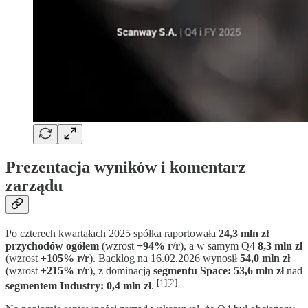
Prezentacja wyników i komentarz
zarządu
Po czterech kwartałach 2025 spółka raportowała
24,3 mln zł
przychodów ogółem
(wzrost
+94% r/r
), a w samym Q4
8,3 mln zł
(wzrost
+105% r/r
). Backlog na 16.02.2026 wynosił
54,0 mln zł
(wzrost
+215% r/r
), z dominacją
segmentu Space: 53,6 mln zł
nad
[1][2]
segmentem Industry: 0,4 mln zł
.