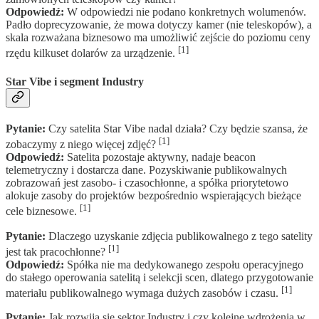
Odpowiedź:
W odpowiedzi nie podano konkretnych wolumenów.
Padło doprecyzowanie, że mowa dotyczy kamer (nie teleskopów), a
skala rozważana biznesowo ma umożliwić zejście do poziomu ceny
[1]
rzędu kilkuset dolarów za urządzenie.
Star Vibe i segment Industry
Pytanie:
Czy satelita Star Vibe nadal działa? Czy będzie szansa, że
[1]
zobaczymy z niego więcej zdjęć?
Odpowiedź:
Satelita pozostaje aktywny, nadaje beacon
telemetryczny i dostarcza dane. Pozyskiwanie publikowalnych
zobrazowań jest zasobo- i czasochłonne, a spółka priorytetowo
alokuje zasoby do projektów bezpośrednio wspierających bieżące
[1]
cele biznesowe.
Pytanie:
Dlaczego uzyskanie zdjęcia publikowalnego z tego satelity
[1]
jest tak pracochłonne?
Odpowiedź:
Spółka nie ma dedykowanego zespołu operacyjnego
do stałego operowania satelitą i selekcji scen, dlatego przygotowanie
[1]
materiału publikowalnego wymaga dużych zasobów i czasu.
Pytanie:
Jak rozwija się sektor Industry i czy kolejne wdrożenia w