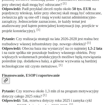
[1]
przy obecnej skali mogą być odrzucane?
Odpowiedź:
Padł przykład zleceń rzędu około
50 tys. EUR
na
pojedynczy teleskop, które przy obecnej skali mogą być odrzucane,
zwłaszcza gdy są one-off i mają wysoki narzut administracyjno-
zarządczy. Jednocześnie zaznaczono, że każdy temat jest
analizowany pod kątem potencjalnej kontynuacji (np. przejście w
[1]
projekt konstelacyjny).
Pytanie:
Czy realizacja strategii na lata 2026-2028 jest realna bez
[1]
rozbudowy własnej infrastruktury (np. nowego obiektu)?
Odpowiedź:
Obecna baza ma wystarczyć na co najmniej
1,5-2 lata
i na razie spółka nie poszukuje budowy własnego obiektu. Przy
większych wolumenach produkcyjnych możliwe będą rozwiązania
pośrednie (np. dodatkowa hala), a główne wyzwania są bardziej
[1]
technologiczne niż czysto metrażowe.
Finansowanie, ESOP i raportowanie
Pytanie:
Czy rezerwa około 1,3 mln zł na program motywacyjny
[1]
dotyczy całego 2025 roku?
Odpowiedź:
Tak, rezerwa dotyczy roku 2025 i zamyka cykl
[1]