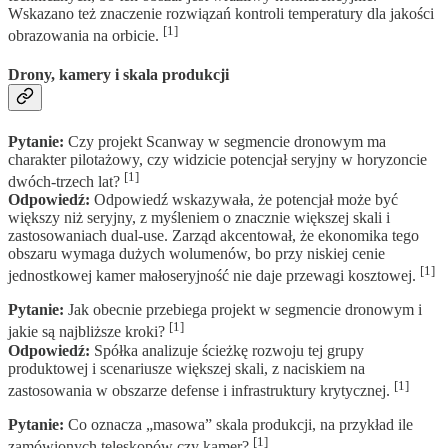
Wskazano też znaczenie rozwiązań kontroli temperatury dla jakości
[1]
obrazowania na orbicie.
Drony, kamery i skala produkcji
Pytanie:
Czy projekt Scanway w segmencie dronowym ma
charakter pilotażowy, czy widzicie potencjał seryjny w horyzoncie
[1]
dwóch-trzech lat?
Odpowiedź:
Odpowiedź wskazywała, że potencjał może być
większy niż seryjny, z myśleniem o znacznie większej skali i
zastosowaniach dual-use. Zarząd akcentował, że ekonomika tego
obszaru wymaga dużych wolumenów, bo przy niskiej cenie
[1]
jednostkowej kamer małoseryjność nie daje przewagi kosztowej.
Pytanie:
Jak obecnie przebiega projekt w segmencie dronowym i
[1]
jakie są najbliższe kroki?
Odpowiedź:
Spółka analizuje ścieżkę rozwoju tej grupy
produktowej i scenariusze większej skali, z naciskiem na
[1]
zastosowania w obszarze defense i infrastruktury krytycznej.
Pytanie:
Co oznacza „masowa” skala produkcji, na przykład ile
[1]
zamówionych teleskopów czy kamer?