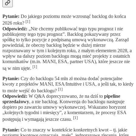
Pytanie:
Do jakiego poziomu może wzrosnąć backlog do końca
[1]
2026 roku?
Odpowiedź:
„Nie chcemy publikować tego typu prognoz i nie
publikujemy tego typu prognoz”. Backlog pokazywany przez
spółkę to tylko pozycje z podpisaną umową wykonawczą. Zarząd
powiedział, że obecny backlog będzie w dużej mierze
rozpoznawany w tym i kolejnym roku, z małym elementem 2028, a
wpływ na dalszy poziom backlogu mogą mieć projekty z ostatnich
komunikatów (m.in. MANI, ESA, partner USA), które jeszcze nie
[1]
są w nim ujęte.
Pytanie:
Czy do backlogu 54 mln zł można dodać potencjalne
kwoty z projektów MANI, ESA/Intuitive i USA, a jeśli tak, to kiedy
[1]
to może wejść do backlogu?
Odpowiedź:
W Q&A doprecyzowano, że na dziś to
pipeline
sprzedażowy
, a nie backlog. Konwersja do backlogu następuje
dopiero po zawarciu umowy wykonawczej. Wskazano horyzont
„kolejnych tygodni i miesięcy”, z komentarzem, że procesy ESA
[1]
postępują i wymagają jeszcze czasu.
Pytanie:
Co to znaczy w kontekście konkretnych kwot – tj. jakie
poziomy kwotowe oznaczają „małe”, jednorazowe zlecenia, które