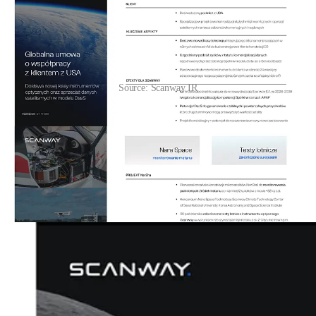
Source: Scanway IR
W segmencie Industry zarząd opisywał koncentrację na
wdrożeniach opartych o platformę
Hydra do analizy obrazu
i
budowie kilku „flagshipów” produktowych. Komentarz wskazywał
na selektywne podejście do branż i use-case’ów oraz redukcję czasu
wdrożeń bardziej złożonych projektów (z długich cykli R&D do
szybszego wdrożenia), przy jednoczesnym utrzymaniu dyscypliny
kosztowej i ograniczaniu ryzyka komercyjnego po stronie klienta.
[1][2][3]