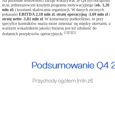
Na poziomie rentowności zarząd wskazywał, że Q4 był obciążony
m.in. jednorazowym kosztem programu motywacyjnego (
ok. 1,26
mln zł
) i kosztami skalowania organizacji. W danych rocznych
pokazano
EBITDA 2,18 mln zł
,
stratę operacyjną -1,69 mln zł
i
stratę netto -1,81 mln zł
. W komentarzu podkreślono, że przy
specyfice kontraktów marża może zmieniać się między okresami, a
ważnym wskaźnikiem jakości biznesu jest też zdolność do
[1][2][3]
dodatnich przepływów operacyjnych.