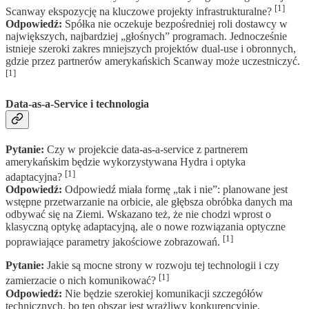
[1]
Scanway ekspozycję na kluczowe projekty infrastrukturalne?
Odpowiedź:
Spółka nie oczekuje bezpośredniej roli dostawcy w
największych, najbardziej „głośnych” programach. Jednocześnie
istnieje szeroki zakres mniejszych projektów dual-use i obronnych,
gdzie przez partnerów amerykańskich Scanway może uczestniczyć.
[1]
Data-as-a-Service i technologia
Pytanie:
Czy w projekcie data-as-a-service z partnerem
amerykańskim będzie wykorzystywana Hydra i optyka
[1]
adaptacyjna?
Odpowiedź:
Odpowiedź miała formę „tak i nie”: planowane jest
wstępne przetwarzanie na orbicie, ale głębsza obróbka danych ma
odbywać się na Ziemi. Wskazano też, że nie chodzi wprost o
klasyczną optykę adaptacyjną, ale o nowe rozwiązania optyczne
[1]
poprawiające parametry jakościowe zobrazowań.
Pytanie:
Jakie są mocne strony w rozwoju tej technologii i czy
[1]
zamierzacie o nich komunikować?
Odpowiedź:
Nie będzie szerokiej komunikacji szczegółów
technicznych, bo ten obszar jest wrażliwy konkurencyjnie.