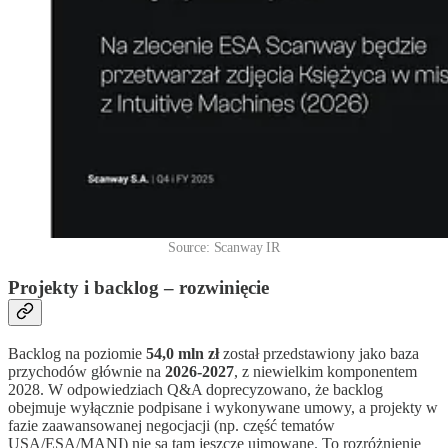
Source: Scanway IR
Projekty i backlog – rozwinięcie
Backlog na poziomie
54,0 mln zł
został przedstawiony jako baza
przychodów głównie na
2026-2027
, z niewielkim komponentem
2028. W odpowiedziach Q&A doprecyzowano, że backlog
obejmuje wyłącznie podpisane i wykonywane umowy, a projekty w
fazie zaawansowanej negocjacji (np. część tematów
USA/ESA/MANI) nie są tam jeszcze ujmowane. To rozróżnienie