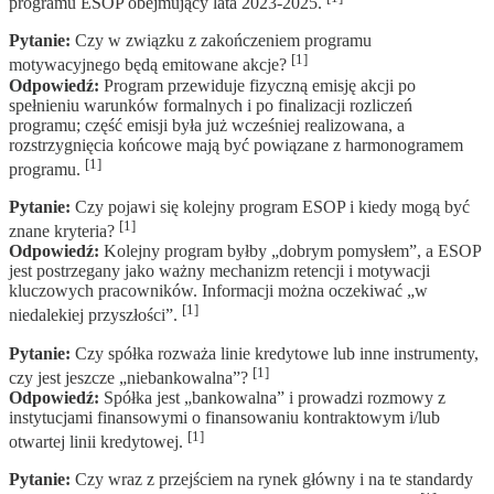
programu ESOP obejmujący lata 2023-2025.
Pytanie:
Czy w związku z zakończeniem programu
[1]
motywacyjnego będą emitowane akcje?
Odpowiedź:
Program przewiduje fizyczną emisję akcji po
spełnieniu warunków formalnych i po finalizacji rozliczeń
programu; część emisji była już wcześniej realizowana, a
rozstrzygnięcia końcowe mają być powiązane z harmonogramem
[1]
programu.
Pytanie:
Czy pojawi się kolejny program ESOP i kiedy mogą być
[1]
znane kryteria?
Odpowiedź:
Kolejny program byłby „dobrym pomysłem”, a ESOP
jest postrzegany jako ważny mechanizm retencji i motywacji
kluczowych pracowników. Informacji można oczekiwać „w
[1]
niedalekiej przyszłości”.
Pytanie:
Czy spółka rozważa linie kredytowe lub inne instrumenty,
[1]
czy jest jeszcze „niebankowalna”?
Odpowiedź:
Spółka jest „bankowalna” i prowadzi rozmowy z
instytucjami finansowymi o finansowaniu kontraktowym i/lub
[1]
otwartej linii kredytowej.
Pytanie:
Czy wraz z przejściem na rynek główny i na te standardy