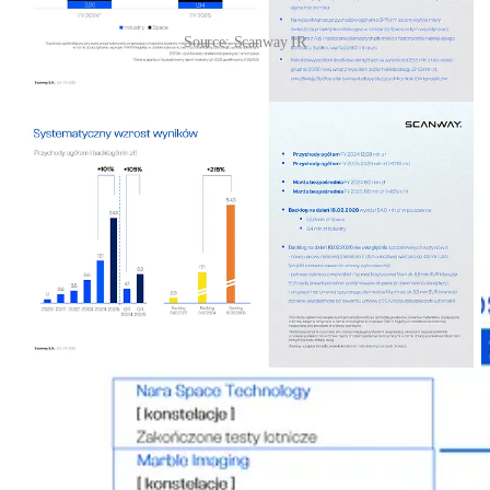
Source: Scanway IR
W części operacyjnej mocno wybrzmiał portfel projektów
kosmicznych: realizacja kontraktu azjatyckiego (
9,0 mln EUR
),
CAMILA (umowa wykonawcza ok.
3,55 mln EUR
z opcją
rozszerzenia), dalsze prace i kalibracje po uruchomieniu kamer w
konstelacji PIAST oraz projekty związane z eksploracją Księżyca
(w tym współpraca z Intuitive Machines i ścieżka ESA). Zarząd
podkreślał, że część tematów z komunikatów giełdowych pozostaje
poza backlogiem do czasu podpisania umów wykonawczych, mimo
[1][2][3]
że biznesowo są już „na horyzoncie”.