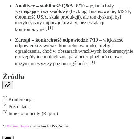
Analitycy – stabilność Q&A: 8/10
– pytania były
wymagające i szczegółowe (backlog, finansowanie, MSSF,
obronność USA, skala produkcji), ale ton dyskusji był
merytoryczny i uporządkowany, bez eskalacji
[1]
konfrontacyjnej.
Zarząd – konkretność odpowiedzi: 7/10
– większość
odpowiedzi zawierała konkretne warunki, liczby i
ograniczenia, choć w obszarach wrażliwych konkurencyjnie
(szczegóły technologiczne, parametry pipeline) celowo
[1]
utrzymano wyższy poziom ogólności.
Źródła
[1]
Konferencja
[2]
Prezentacja
[3]
Inne dokumenty (Raport)
*)
Mariusz Hojda
z udziałem GTP-5.2-codex