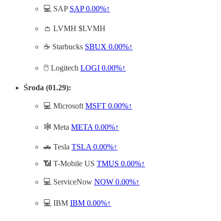
💻 SAP
SAP
0.00%↑
👛 LVMH $LVMH
☕ Starbucks
SBUX
0.00%↑
🖱️ Logitech
LOGI
0.00%↑
Środa (01.29):
💻 Microsoft
MSFT
0.00%↑
🕸️ Meta
META
0.00%↑
🚗 Tesla
TSLA
0.00%↑
📶 T-Mobile US
TMUS
0.00%↑
💻 ServiceNow
NOW
0.00%↑
💻 IBM
IBM
0.00%↑