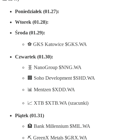
Poniedziałek (01.27):
Wtorek (01.28):
Środa (01.29):
⚽️ GKS Katowice $GKS.WA
Czwartek (01.30):
🧬 NanoGroup $NNG.WA
🏢 Soho Development $SHD.WA
📊 Mentzen $XDD.WA
📈 XTB $XTB.WA (szacunki)
Piątek (01.31)
🏦 Bank Millennium $MIL.WA
⛏️ GreenX Metals $GRX.WA