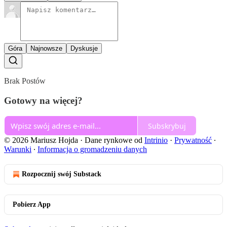
Góra
Najnowsze
Dyskusje
Brak Postów
Gotowy na więcej?
Subskrybuj
© 2026 Mariusz Hojda
·
Dane rynkowe od
Intrinio
·
Prywatność
∙
Warunki
∙
Informacja o gromadzeniu danych
Rozpocznij swój Substack
Pobierz App