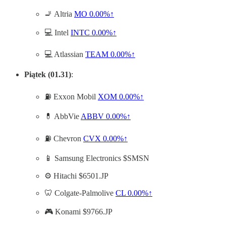
🚬 Altria
MO
0.00%↑
💻 Intel
INTC
0.00%↑
💻 Atlassian
TEAM
0.00%↑
Piątek (01.31)
:
⛽ Exxon Mobil
XOM
0.00%↑
💊 AbbVie
ABBV
0.00%↑
⛽ Chevron
CVX
0.00%↑
📱 Samsung Electronics $SMSN
⚙️ Hitachi $6501.JP
🦷 Colgate-Palmolive
CL
0.00%↑
🎮 Konami $9766.JP