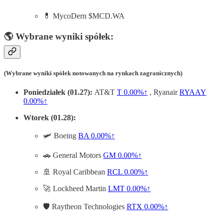
💊 MycoDern $MCD.WA
🌎 Wybrane wyniki spółek:
(Wybrane wyniki spółek notowanych na rynkach zagranicznych)
Poniedziałek (01.27):
AT&T
T
0.00%↑
, Ryanair
RYAAY
0.00%↑
Wtorek (01.28):
🛩️ Boeing
BA
0.00%↑
🚗 General Motors
GM
0.00%↑
🚢 Royal Caribbean
RCL
0.00%↑
🚀 Lockheed Martin
LMT
0.00%↑
🛡️ Raytheon Technologies
RTX
0.00%↑