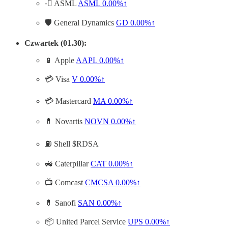
-🏿 ASML
ASML
0.00%↑
🛡️ General Dynamics
GD
0.00%↑
Czwartek (01.30):
📱 Apple
AAPL
0.00%↑
💳 Visa
V
0.00%↑
💳 Mastercard
MA
0.00%↑
💊 Novartis
NOVN
0.00%↑
⛽ Shell $RDSA
🚜 Caterpillar
CAT
0.00%↑
📺 Comcast
CMCSA
0.00%↑
💊 Sanofi
SAN
0.00%↑
📦 United Parcel Service
UPS
0.00%↑