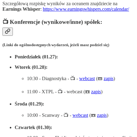
Szczegółową rozpiskę wyników za oceanem znajdziecie na
Earnings Whisper
:
https://www.earningswhispers.com/calendar/
📺 Konferencje (wynikowe/inne) spółek:
(Linki do ogólnodostępnych wydarzeń, jeżeli masz podziel się)
Poniedziałek (01.27):
Wtorek (01.28):
10:30 - Diagnostyka - 📺 -
webcast
(📼
zapis
)
11:00 - XTPL - 📺 - webcast (📼
zapis
)
Środa (01.29):
10:00 - Scanway - 📺 -
webcast
(📼
zapis
)
Czwartek (01.30):