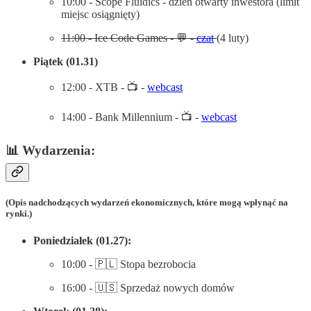
10:00 - Scope Fluidics - dzień otwarty inwestora (limit
miejsc osiągnięty)
11:00 - Ice Code Games - 💬 -
czat
(4 luty)
Piątek (01.31)
12:00 - XTB - 📺 -
webcast
14:00 - Bank Millennium - 📺 -
webcast
📊 Wydarzenia:
(Opis nadchodzących wydarzeń ekonomicznych, które mogą wpłynąć na
rynki.)
Poniedziałek (01.27):
10:00 - 🇵🇱 Stopa bezrobocia
16:00 - 🇺🇸 Sprzedaż nowych domów