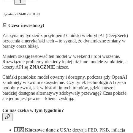
1
Update: 2024-01-30 11:00
📆
Cześć inwestorzy!
Zaczynamy tydzień z przytupem! Chiński wieloryb AI (DeepSeek)
przecenia amerykański tech – to sygnał, że dynamiczne zmiany w
branży coraz bliżej.
Miałem okazję testować ten model w weekend i robi wrażenie.
Rozwiązuje problemy niekiedy lepiej niż inne modele zamknięte, a
koszty API są
ZNACZNIE
niższe.
Chiński paradoks: model otwarty i dostępny, podczas gdy OpenAI
zamknięty w swoim ekosystemie. Czy rynek technologii AI czeka
podobny zwrot, jak w historii innych trendów, gdzie tańsze i
bardziej dostępne alternatywy zdobywały przewagę? Czas pokaże,
ale jedno jest pewne – klienci zyskują.
Co nas czeka w tym tygodniu?
🇺🇸 Kluczowe dane z USA:
decyzja FED, PKB, inflacja