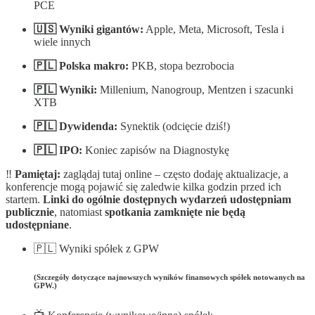
PCE
🇺🇸 Wyniki gigantów:
Apple, Meta, Microsoft, Tesla i
wiele innych
🇵🇱 Polska makro:
PKB, stopa bezrobocia
🇵🇱 Wyniki:
Millenium, Nanogroup, Mentzen i szacunki
XTB
🇵🇱 Dywidenda:
Synektik (odcięcie dziś!)
🇵🇱 IPO:
Koniec zapisów na Diagnostykę
‼️
Pamiętaj:
zaglądaj tutaj online – często dodaję aktualizacje, a
konferencje mogą pojawić się zaledwie kilka godzin przed ich
startem.
Linki do ogólnie dostępnych wydarzeń udostępniam
publicznie
, natomiast
spotkania zamknięte nie będą
udostępniane
.
🇵🇱 Wyniki spółek z GPW
(Szczegóły dotyczące najnowszych wyników finansowych spółek notowanych na
GPW.)