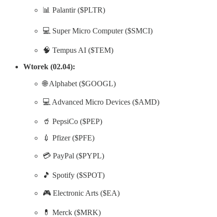
📊 Palantir ($PLTR)
💻 Super Micro Computer ($SMCI)
🧠 Tempus AI ($TEM)
Wtorek (02.04):
🌐 Alphabet ($GOOGL)
💻 Advanced Micro Devices ($AMD)
🥤 PepsiCo ($PEP)
💉 Pfizer ($PFE)
💳 PayPal ($PYPL)
🎵 Spotify ($SPOT)
🎮 Electronic Arts ($EA)
💊 Merck ($MRK)