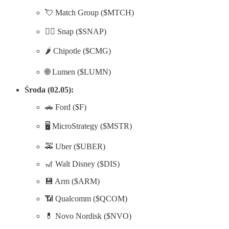
💘 Match Group ($MTCH)
🦸‍♀️ Snap ($SNAP)
🌶️ Chipotle ($CMG)
🌐 Lumen ($LUMN)
Środa (02.05):
🚗 Ford ($F)
🖥️ MicroStrategy ($MSTR)
🚕 Uber ($UBER)
🎢 Walt Disney ($DIS)
💾 Arm ($ARM)
📶 Qualcomm ($QCOM)
💊 Novo Nordisk ($NVO)