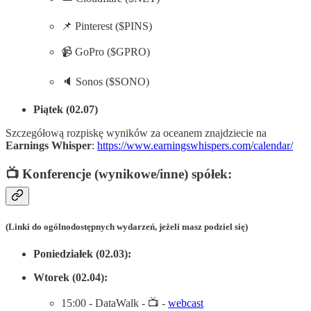
📌 Pinterest ($PINS)
📹 GoPro ($GPRO)
🔈 Sonos ($SONO)
Piątek (02.07)
Szczegółową rozpiskę wyników za oceanem znajdziecie na
Earnings Whisper
:
https://www.earningswhispers.com/calendar/
📺 Konferencje (wynikowe/inne) spółek:
(Linki do ogólnodostępnych wydarzeń, jeżeli masz podziel się)
Poniedziałek (02.03):
Wtorek (02.04):
15:00 - DataWalk - 📺 -
webcast