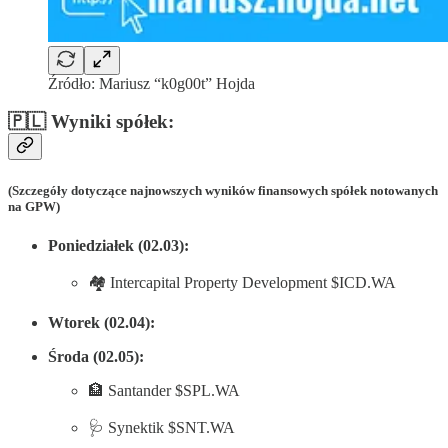
Źródło: Mariusz “k0g00t” Hojda
🇵🇱 Wyniki spółek:
(Szczegóły dotyczące najnowszych wyników finansowych spółek notowanych
na GPW)
Poniedziałek (02.03):
🏘️ Intercapital Property Development $ICD.WA
Wtorek (02.04):
Środa (02.05):
🏦 Santander $SPL.WA
🩺 Synektik $SNT.WA