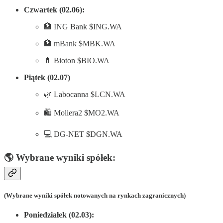
Czwartek (02.06):
🏦 ING Bank $ING.WA
🏦 mBank $MBK.WA
💊 Bioton $BIO.WA
Piątek (02.07)
🌿 Labocanna $LCN.WA
🛍️ Moliera2 $MO2.WA
💻 DG-NET $DGN.WA
🌎 Wybrane wyniki spółek:
(Wybrane wyniki spółek notowanych na rynkach zagranicznych)
Poniedziałek (02.03):