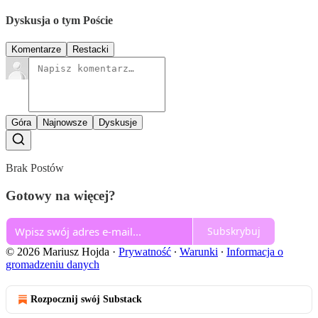
Dyskusja o tym Poście
Komentarze
Restacki
Góra
Najnowsze
Dyskusje
Brak Postów
Gotowy na więcej?
Subskrybuj
© 2026 Mariusz Hojda
·
Prywatność
∙
Warunki
∙
Informacja o
gromadzeniu danych
Rozpocznij swój Substack