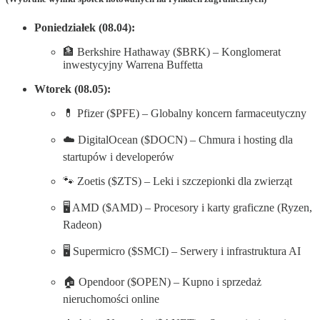
Poniedziałek (08.04):
🏦 Berkshire Hathaway ($BRK) – Konglomerat
inwestycyjny Warrena Buffetta
Wtorek (08.05):
💊 Pfizer ($PFE) – Globalny koncern farmaceutyczny
☁️ DigitalOcean ($DOCN) – Chmura i hosting dla
startupów i developerów
🐾 Zoetis ($ZTS) – Leki i szczepionki dla zwierząt
🖥️ AMD ($AMD) – Procesory i karty graficzne (Ryzen,
Radeon)
🖥️ Supermicro ($SMCI) – Serwery i infrastruktura AI
🏠 Opendoor ($OPEN) – Kupno i sprzedaż
nieruchomości online