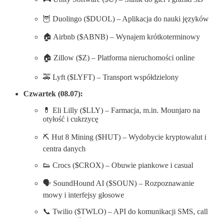
🦉 Duolingo ($DUOL) – Aplikacja do nauki języków
🏠 Airbnb ($ABNB) – Wynajem krótkoterminowy
🏠 Zillow ($Z) – Platforma nieruchomości online
🚕 Lyft ($LYFT) – Transport współdzielony
Czwartek (08.07):
💊 Eli Lilly ($LLY) – Farmacja, m.in. Mounjaro na
otyłość i cukrzycę
⛏️ Hut 8 Mining ($HUT) – Wydobycie kryptowalut i
centra danych
👟 Crocs ($CROX) – Obuwie piankowe i casual
🗣️ SoundHound AI ($SOUN) – Rozpoznawanie
mowy i interfejsy głosowe
📞 Twilio ($TWLO) – API do komunikacji SMS, call