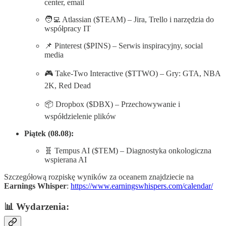
center, email
🧑‍💻 Atlassian ($TEAM) – Jira, Trello i narzędzia do
współpracy IT
📌 Pinterest ($PINS) – Serwis inspiracyjny, social
media
🎮 Take-Two Interactive ($TTWO) – Gry: GTA, NBA
2K, Red Dead
📦 Dropbox ($DBX) – Przechowywanie i
współdzielenie plików
Piątek (08.08):
🧬 Tempus AI ($TEM) – Diagnostyka onkologiczna
wspierana AI
Szczegółową rozpiskę wyników za oceanem znajdziecie na
Earnings Whisper
:
https://www.earningswhispers.com/calendar/
📊 Wydarzenia: