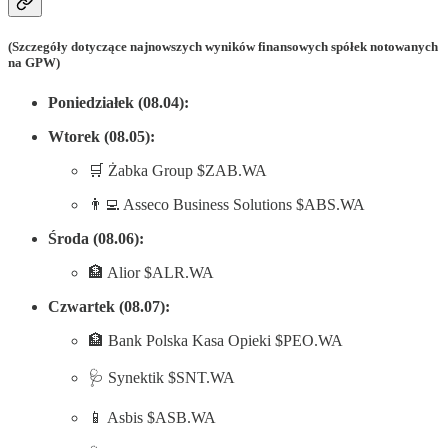
(Szczegóły dotyczące najnowszych wyników finansowych spółek notowanych
na GPW)
Poniedziałek (08.04):
Wtorek (08.05):
🛒 Żabka Group $ZAB.WA
👨‍💻 Asseco Business Solutions $ABS.WA
Środa (08.06):
🏦 Alior $ALR.WA
Czwartek (08.07):
🏦 Bank Polska Kasa Opieki $PEO.WA
🩺 Synektik $SNT.WA
📱 Asbis $ASB.WA