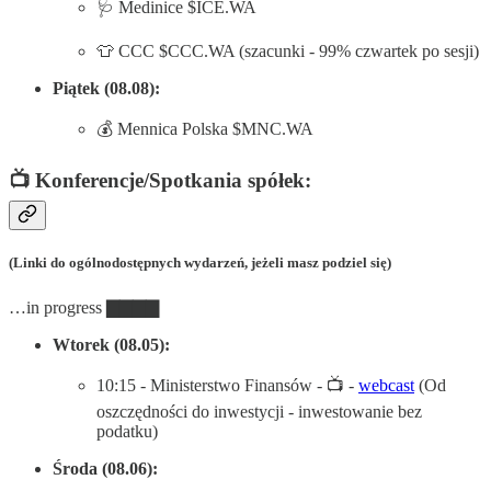
🩺 Medinice $ICE.WA
👕 CCC $CCC.WA (szacunki - 99% czwartek po sesji)
Piątek (08.08):
💰 Mennica Polska $MNC.WA
📺 Konferencje/Spotkania spółek:
(Linki do ogólnodostępnych wydarzeń, jeżeli masz podziel się)
…in progress ▇▇▇▇
Wtorek (08.05):
10:15 - Ministerstwo Finansów - 📺 -
webcast
(Od
oszczędności do inwestycji - inwestowanie bez
podatku)
Środa (08.06):