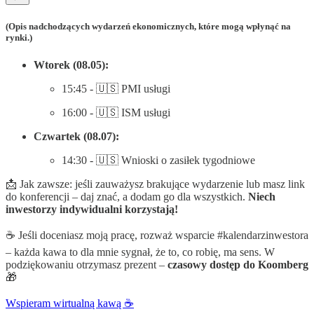
(Opis nadchodzących wydarzeń ekonomicznych, które mogą wpłynąć na
rynki.)
Wtorek (08.05):
15:45 - 🇺🇸 PMI usługi
16:00 - 🇺🇸 ISM usługi
Czwartek (08.07):
14:30 - 🇺🇸 Wnioski o zasiłek tygodniowe
📩 Jak zawsze: jeśli zauważysz brakujące wydarzenie lub masz link
do konferencji – daj znać, a dodam go dla wszystkich.
Niech
inwestorzy indywidualni korzystają!
☕ Jeśli doceniasz moją pracę, rozważ wsparcie #kalendarzinwestora
– każda kawa to dla mnie sygnał, że to, co robię, ma sens. W
podziękowaniu otrzymasz prezent –
czasowy dostęp do Koomberg
🎁
Wspieram wirtualną kawą ☕️