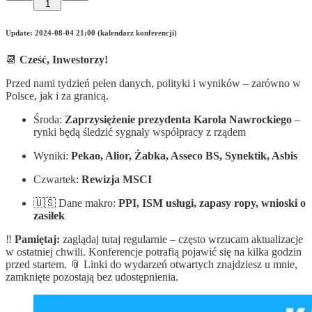
1
Update: 2024-08-04 21:00 (kalendarz konferencji)
📆
Cześć, Inwestorzy!
Przed nami tydzień pełen danych, polityki i wyników – zarówno w
Polsce, jak i za granicą.
Środa:
Zaprzysiężenie prezydenta Karola Nawrockiego
–
rynki będą śledzić sygnały współpracy z rządem
Wyniki:
Pekao, Alior, Żabka, Asseco BS, Synektik, Asbis
Czwartek:
Rewizja MSCI
🇺🇸 Dane makro:
PPI, ISM usługi, zapasy ropy, wnioski o
zasiłek
‼️
Pamiętaj:
zaglądaj tutaj regularnie – często wrzucam aktualizacje
w ostatniej chwili. Konferencje potrafią pojawić się na kilka godzin
przed startem. 📎 Linki do wydarzeń otwartych znajdziesz u mnie,
zamknięte pozostają bez udostępnienia.