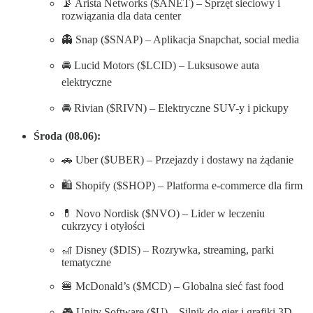
📡 Arista Networks ($ANET) – Sprzęt sieciowy i
rozwiązania dla data center
👻 Snap ($SNAP) – Aplikacja Snapchat, social media
🚘 Lucid Motors ($LCID) – Luksusowe auta
elektryczne
🚘 Rivian ($RIVN) – Elektryczne SUV-y i pickupy
Środa (08.06):
🚗 Uber ($UBER) – Przejazdy i dostawy na żądanie
🛍️ Shopify ($SHOP) – Platforma e-commerce dla firm
💊 Novo Nordisk ($NVO) – Lider w leczeniu
cukrzycy i otyłości
🎢 Disney ($DIS) – Rozrywka, streaming, parki
tematyczne
🍔 McDonald’s ($MCD) – Globalna sieć fast food
🎮 Unity Software ($U) – Silnik do gier i grafiki 3D