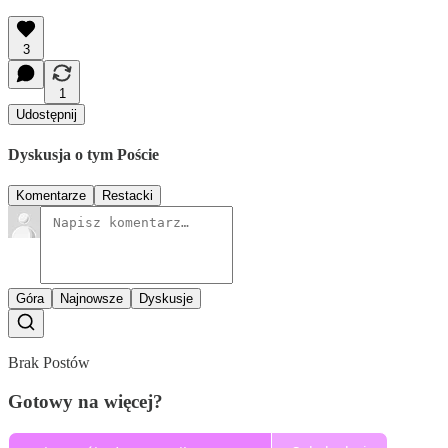
3
1
Udostępnij
Dyskusja o tym Poście
Komentarze
Restacki
Góra
Najnowsze
Dyskusje
Brak Postów
Gotowy na więcej?