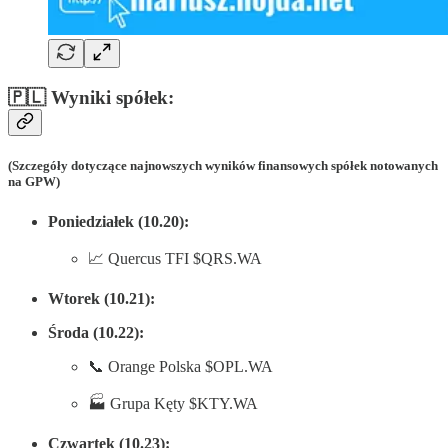
🇵🇱 Wyniki spółek:
(Szczegóły dotyczące najnowszych wyników finansowych spółek notowanych
na GPW)
Poniedziałek (10.20):
📈 Quercus TFI $QRS.WA
Wtorek (10.21):
Środa (10.22):
📞 Orange Polska $OPL.WA
🏭 Grupa Kęty $KTY.WA
Czwartek (10.23):