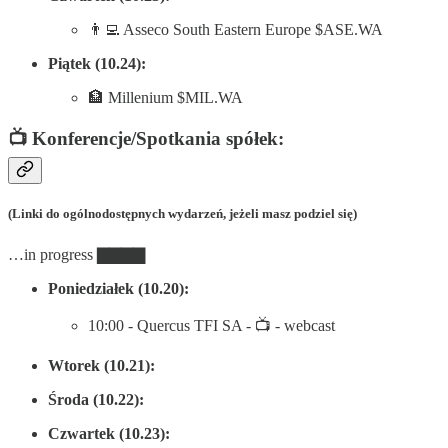
👨‍💻 Asseco South Eastern Europe $ASE.WA
Piątek (10.24):
🏦 Millenium $MIL.WA
📺 Konferencje/Spotkania spółek:
(Linki do ogólnodostępnych wydarzeń, jeżeli masz podziel się)
…in progress ▇▇▇▇
Poniedziałek (10.20):
10:00 - Quercus TFI SA - 📺 - webcast
Wtorek (10.21):
Środa (10.22):
Czwartek (10.23):