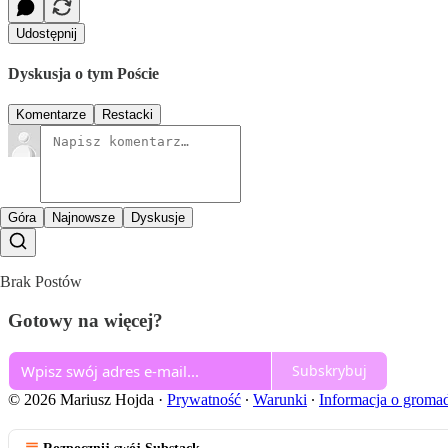
Udostępnij
Dyskusja o tym Poście
Komentarze
Restacki
Góra
Najnowsze
Dyskusje
Brak Postów
Gotowy na więcej?
Subskrybuj
© 2026 Mariusz Hojda
·
Prywatność
∙
Warunki
∙
Informacja o groma