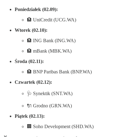
Poniedziałek (02.09):
🏦 UniCredit (UCG.WA)
Wtorek (02.10):
🏦 ING Bank (ING.WA)
🏦 mBank (MBK.WA)
Środa (02.11):
🏦 BNP Paribas Bank (BNP.WA)
Czwartek (02.12):
🩺 Synektik (SNT.WA)
🔌 Grodno (GRN.WA)
Piątek (02.13):
🏢 Soho Development (SHD.WA)