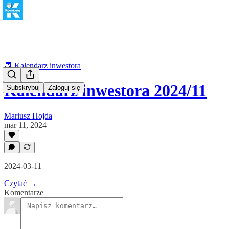
📆 Kalendarz inwestora
Kalendarz inwestora 2024/11
Subskrybuj
Zaloguj się
Mariusz Hojda
mar 11, 2024
2024-03-11
Czytać →
Komentarze