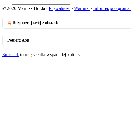
© 2026 Mariusz Hojda
·
Prywatność
∙
Warunki
∙
Informacja o groma
Rozpocznij swój Substack
Pobierz App
Substack
to miejsce dla wspaniałej kultury