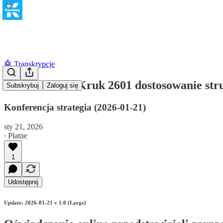
🤖 Transkrypcje
Oświadczenie Kruk 2601 dostosowanie st
Subskrybuj
Zaloguj się
Konferencja strategia (2026-01-21)
sty 21, 2026
∙ Płatne
1
Udostępnij
Update: 2026-01-21 v 1.0 (Large)