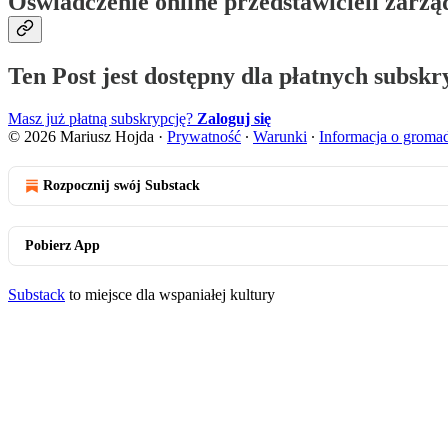
Oświadczenie online przedstawicieli zarz
Ten Post jest dostępny dla płatnych subsk
Masz już płatną subskrypcję?
Zaloguj się
© 2026 Mariusz Hojda
·
Prywatność
∙
Warunki
∙
Informacja o groma
Rozpocznij swój Substack
Pobierz App
Substack
to miejsce dla wspaniałej kultury