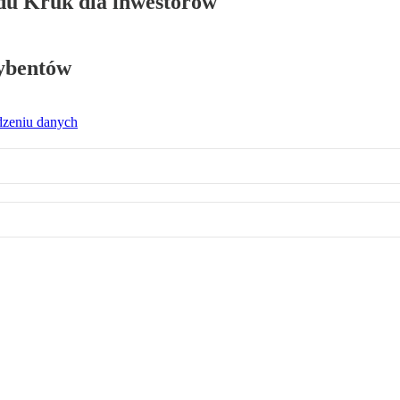
ądu Kruk dla inwestorów
rybentów
dzeniu danych