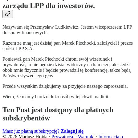
zarządu LPP dla inwestorów.
Nazywam się Przemysław Ludkiewicz. Jestem wiceprezesem LPP
do spraw finansowych.
Razem ze mną jest dzisiaj pan Marek Piechocki, założyciel i prezes
spółki LPP S.A.
Ponieważ pan Marek Piechocki chroni swój wizerunek i
prywatność, to nie będzie dzisiaj widoczny na kamerze, ale siedzi
obok mnie fizycznie i będzie prowadził tę konferencję, także będą
Państwo słyszeć jego głos.
Przede wszystkim dziękujemy za przyjęcie naszego zaproszenia.
Wiem, że mamy bardzo dużo osób w tej chwili na linii.
Ten Post jest dostępny dla płatnych
subskrybentów
Masz już płatną subskrypcję?
Zaloguj się
© 2026 Mariusz Hojda
·
Prywatność
∙
Warunki
∙
Informacja o