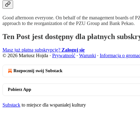
Good afternoon everyone. On behalf of the management boards of PZU
approach to the reorganization of the PZU Group and Bank Pekao.
Ten Post jest dostępny dla płatnych subsk
Masz już płatną subskrypcję?
Zaloguj się
© 2026 Mariusz Hojda
·
Prywatność
∙
Warunki
∙
Informacja o groma
Rozpocznij swój Substack
Pobierz App
Substack
to miejsce dla wspaniałej kultury