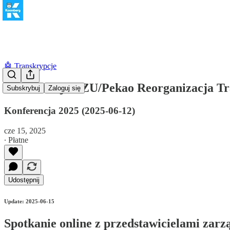
🤖 Transkrypcje
Konferencja PZU/Pekao Reorganizacja T
Subskrybuj
Zaloguj się
Konferencja 2025 (2025-06-12)
cze 15, 2025
∙ Płatne
Udostępnij
Update: 2025-06-15
Spotkanie online z przedstawicielami zar