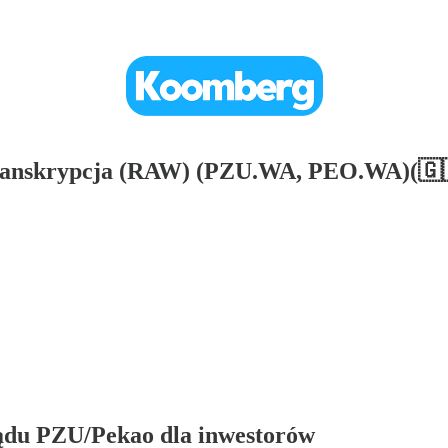
ranskrypcja (RAW) (PZU.WA, PEO.WA)(🇬
ządu PZU/Pekao dla inwestorów