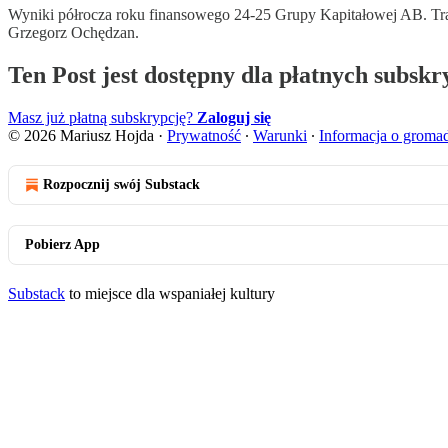
Wyniki półrocza roku finansowego 24-25 Grupy Kapitałowej AB. Trady
Grzegorz Ochędzan.
Ten Post jest dostępny dla płatnych subsk
Masz już płatną subskrypcję?
Zaloguj się
© 2026 Mariusz Hojda
·
Prywatność
∙
Warunki
∙
Informacja o groma
Rozpocznij swój Substack
Pobierz App
Substack
to miejsce dla wspaniałej kultury