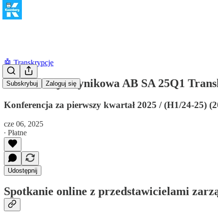
🤖 Transkrypcje
Konferencja wynikowa AB SA 25Q1 Tran
Subskrybuj
Zaloguj się
Konferencja za pierwszy kwartał 2025 / (H1/24-25) (
cze 06, 2025
∙ Płatne
Udostępnij
Spotkanie online z przedstawicielami zar