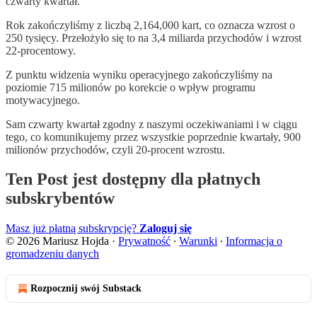
czwarty kwartał.
Rok zakończyliśmy z liczbą 2,164,000 kart, co oznacza wzrost o
250 tysięcy. Przełożyło się to na 3,4 miliarda przychodów i wzrost
22-procentowy.
Z punktu widzenia wyniku operacyjnego zakończyliśmy na
poziomie 715 milionów po korekcie o wpływ programu
motywacyjnego.
Sam czwarty kwartał zgodny z naszymi oczekiwaniami i w ciągu
tego, co komunikujemy przez wszystkie poprzednie kwartały, 900
milionów przychodów, czyli 20-procent wzrostu.
Ten Post jest dostępny dla płatnych
subskrybentów
Masz już płatną subskrypcję?
Zaloguj się
© 2026 Mariusz Hojda
·
Prywatność
∙
Warunki
∙
Informacja o
gromadzeniu danych
Rozpocznij swój Substack