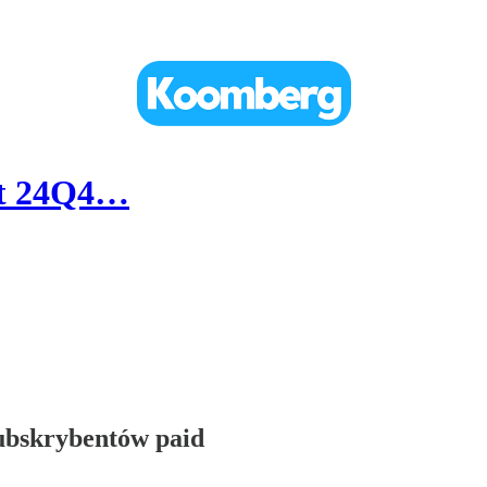
it 24Q4…
subskrybentów paid