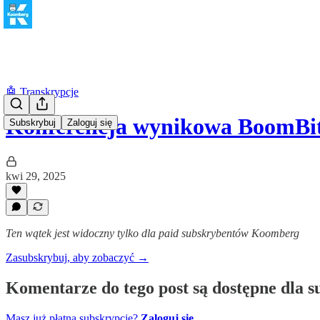
🤖 Transkrypcje
Konferencja wynikowa BoomB
Subskrybuj
Zaloguj się
kwi 29, 2025
Ten wątek jest widoczny tylko dla paid subskrybentów Koomberg
Zasubskrybuj, aby zobaczyć →
Komentarze do tego post są dostępne dla 
Masz już płatną subskrypcję?
Zaloguj się