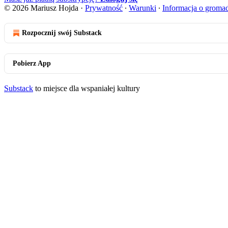
© 2026 Mariusz Hojda
·
Prywatność
∙
Warunki
∙
Informacja o groma
Rozpocznij swój Substack
Pobierz App
Substack
to miejsce dla wspaniałej kultury