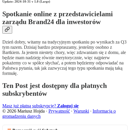
Update: 2024-10-31 v 1.0 (Large)
Spotkanie online z przedstawicielami
zarządu Brand24 dla inwestorów
Dzień dobry, witamy na tradycyjnym spotkaniu po wynikach za Q3
tym razem. Dzisiaj bardzo przepraszamy, jesteśmy osobno z
Bartkiem. Ja jestem niestety chory, więc zdzwaniam się z domu, ale
będzie mam nadzieję równie merytorycznie, więc najpierw
pokażemy co w spółce słychać, a potem będziemy odpowiadać na
Państwa pytania, tak jak zazwyczaj tego typu spotkania mają taką
formułę.
Ten Post jest dostępny dla płatnych
subskrybentów
Masz już płatną subskrypcję?
Zaloguj się
© 2026 Mariusz Hojda
·
Prywatność
∙
Warunki
∙
Informacja o
gromadzeniu danych