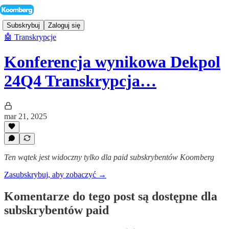
Subskrybuj
Zaloguj się
🤖 Transkrypcje
Konferencja wynikowa Dekpol
24Q4 Transkrypcja…
mar 21, 2025
Ten wątek jest widoczny tylko dla paid subskrybentów Koomberg
Zasubskrybuj, aby zobaczyć →
Komentarze do tego post są dostępne dla
subskrybentów paid