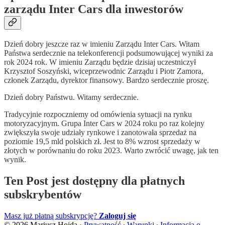
zarządu Inter Cars dla inwestorów
Dzień dobry jeszcze raz w imieniu Zarządu Inter Cars. Witam
Państwa serdecznie na telekonferencji podsumowującej wyniki za
rok 2024 rok. W imieniu Zarządu będzie dzisiaj uczestniczył
Krzysztof Soszyński, wiceprzewodnic Zarządu i Piotr Zamora,
członek Zarządu, dyrektor finansowy. Bardzo serdecznie proszę.
Dzień dobry Państwu. Witamy serdecznie.
Tradycyjnie rozpoczniemy od omówienia sytuacji na rynku
motoryzacyjnym. Grupa Inter Cars w 2024 roku po raz kolejny
zwiększyła swoje udziały rynkowe i zanotowała sprzedaż na
poziomie 19,5 mld polskich zł. Jest to 8% wzrost sprzedaży w
złotych w porównaniu do roku 2023. Warto zwrócić uwagę, jak ten
wynik.
Ten Post jest dostępny dla płatnych
subskrybentów
Masz już płatną subskrypcję?
Zaloguj się
© 2026 Mariusz Hojda
·
Prywatność
∙
Warunki
∙
Informacja o