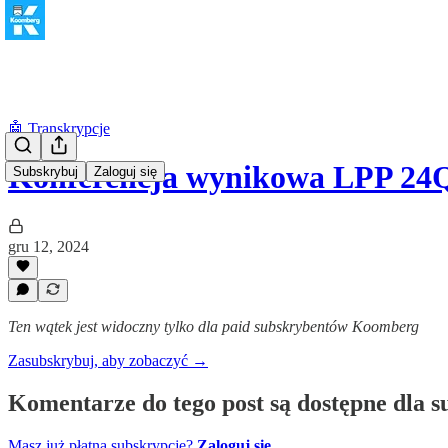
🤖 Transkrypcje
Konferencja wynikowa LPP 24
Subskrybuj
Zaloguj się
gru 12, 2024
Ten wątek jest widoczny tylko dla paid subskrybentów Koomberg
Zasubskrybuj, aby zobaczyć →
Komentarze do tego post są dostępne dla 
Masz już płatną subskrypcję?
Zaloguj się