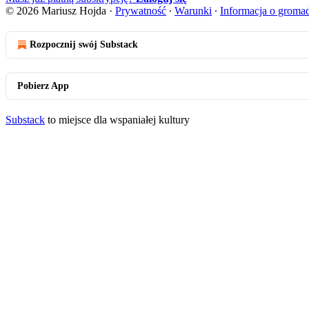
© 2026 Mariusz Hojda
·
Prywatność
∙
Warunki
∙
Informacja o groma
Rozpocznij swój Substack
Pobierz App
Substack
to miejsce dla wspaniałej kultury