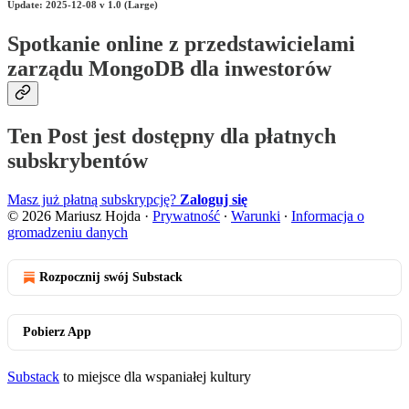
Update: 2025-12-08 v 1.0 (Large)
Spotkanie online z przedstawicielami
zarządu MongoDB dla inwestorów
Ten Post jest dostępny dla płatnych
subskrybentów
Masz już płatną subskrypcję?
Zaloguj się
© 2026 Mariusz Hojda
·
Prywatność
∙
Warunki
∙
Informacja o
gromadzeniu danych
Rozpocznij swój Substack
Pobierz App
Substack
to miejsce dla wspaniałej kultury