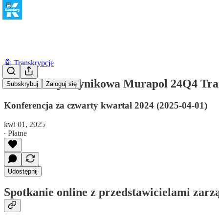
🤖 Transkrypcje
Konferencja wynikowa Murapol 24Q4 Tr
Subskrybuj
Zaloguj się
Konferencja za czwarty kwartał 2024 (2025-04-01)
kwi 01, 2025
∙ Płatne
Udostępnij
Spotkanie online z przedstawicielami zar