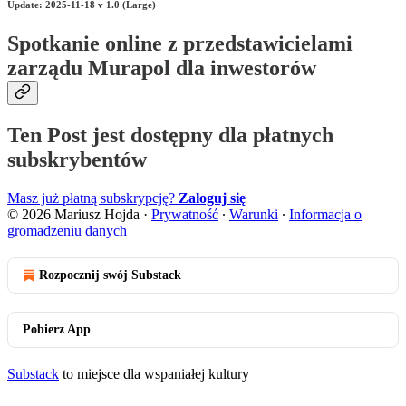
Update: 2025-11-18 v 1.0 (Large)
Spotkanie online z przedstawicielami
zarządu Murapol dla inwestorów
Ten Post jest dostępny dla płatnych
subskrybentów
Masz już płatną subskrypcję?
Zaloguj się
© 2026 Mariusz Hojda
·
Prywatność
∙
Warunki
∙
Informacja o
gromadzeniu danych
Rozpocznij swój Substack
Pobierz App
Substack
to miejsce dla wspaniałej kultury