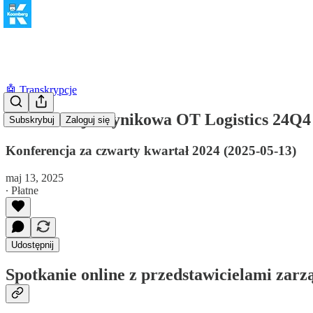
🤖 Transkrypcje
Konferencja wynikowa OT Logistics 24Q
Subskrybuj
Zaloguj się
Konferencja za czwarty kwartał 2024 (2025-05-13)
maj 13, 2025
∙ Płatne
Udostępnij
Spotkanie online z przedstawicielami zarz