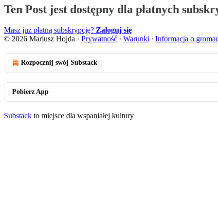
Ten Post jest dostępny dla płatnych subsk
Masz już płatną subskrypcję?
Zaloguj się
© 2026 Mariusz Hojda
·
Prywatność
∙
Warunki
∙
Informacja o groma
Rozpocznij swój Substack
Pobierz App
Substack
to miejsce dla wspaniałej kultury