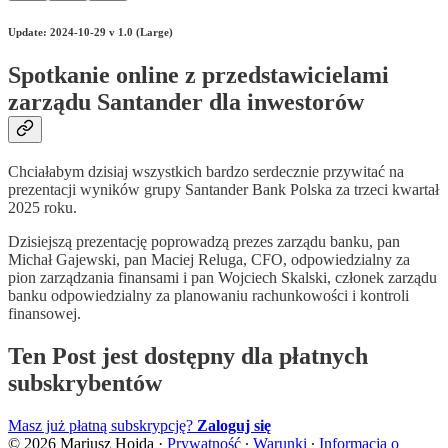
Update: 2024-10-29 v 1.0 (Large)
Spotkanie online z przedstawicielami
zarządu Santander dla inwestorów
Chciałabym dzisiaj wszystkich bardzo serdecznie przywitać na
prezentacji wyników grupy Santander Bank Polska za trzeci kwartał
2025 roku.
Dzisiejszą prezentację poprowadzą prezes zarządu banku, pan
Michał Gajewski, pan Maciej Reluga, CFO, odpowiedzialny za
pion zarządzania finansami i pan Wojciech Skalski, członek zarządu
banku odpowiedzialny za planowaniu rachunkowości i kontroli
finansowej.
Ten Post jest dostępny dla płatnych
subskrybentów
Masz już płatną subskrypcję?
Zaloguj się
© 2026 Mariusz Hojda
·
Prywatność
∙
Warunki
∙
Informacja o