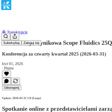
🤖 Transkrypcje
Konferencja wynikowa Scope Fluidics 25
Subskrybuj
Zaloguj się
Konferencja za czwarty kwartał 2025 (2026-03-31)
kwi 01, 2026
∙ Płatne
Udostępnij
Update: 2026-03-31 1.0 (Large)
Spotkanie online z przedstawicielami zarz