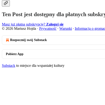
Ten Post jest dostępny dla płatnych subsk
Masz już płatną subskrypcję?
Zaloguj się
© 2026 Mariusz Hojda
·
Prywatność
∙
Warunki
∙
Informacja o groma
Rozpocznij swój Substack
Pobierz App
Substack
to miejsce dla wspaniałej kultury