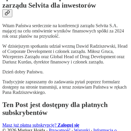
zarządu Selvita dla inwestorów
Witam Państwa serdecznie na konferencji zarządu Selvita S.A.
mającej na celu omówienie wyników finansowych spółki za 2024
rok oraz planów na przyszłość.
W dzisiejszym spotkaniu udział wezmą Dawid Radziszewski, Head
of Corporate Development i członek zarządu. Miłosz Gruca,
Wiceprezes Zarządu oraz Global Head of Drug Development oraz
Dariusz Kurdas, dyrektor finansowy i członek zarządu.
Dzień dobry Państwu.
Tradycyjnie zapraszamy do zadawania pytań poprzez formularz
dostępny na stronie transmisji, a teraz zostawiam Państwa w rękach
Pana Radziszewskiego.
Ten Post jest dostępny dla płatnych
subskrybentów
Masz już płatną subskrypcję?
Zaloguj się
© 2026 Mariusz Hojda
·
Prywatność
∙
Warunki
∙
Informacja o