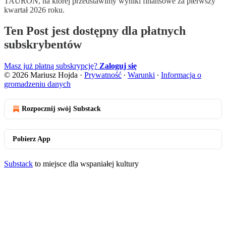
TAURON, na której przedstawimy wyniki finansowe za pierwszy
kwartał 2026 roku.
Ten Post jest dostępny dla płatnych
subskrybentów
Masz już płatną subskrypcję?
Zaloguj się
© 2026 Mariusz Hojda
·
Prywatność
∙
Warunki
∙
Informacja o
gromadzeniu danych
Rozpocznij swój Substack
Pobierz App
Substack
to miejsce dla wspaniałej kultury