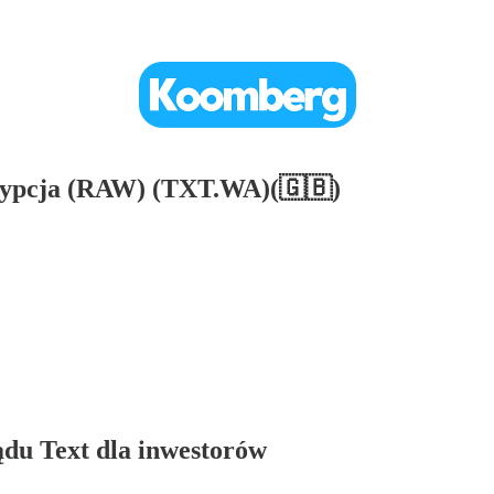
rypcja (RAW) (TXT.WA)(🇬🇧)
ądu Text dla inwestorów