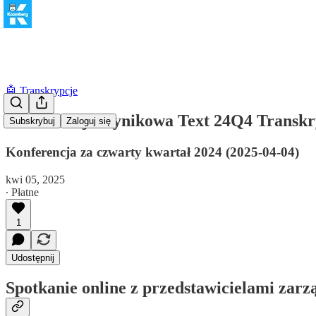
🤖 Transkrypcje
Konferencja wynikowa Text 24Q4 Transk
Subskrybuj
Zaloguj się
Konferencja za czwarty kwartał 2024 (2025-04-04)
kwi 05, 2025
∙ Płatne
1
Udostępnij
Spotkanie online z przedstawicielami zarz