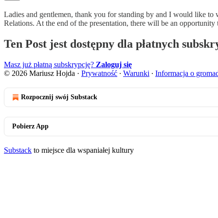
Ladies and gentlemen, thank you for standing by and I would like t
Relations. At the end of the presentation, there will be an opportunity
Ten Post jest dostępny dla płatnych subsk
Masz już płatną subskrypcję?
Zaloguj się
© 2026 Mariusz Hojda
·
Prywatność
∙
Warunki
∙
Informacja o groma
Rozpocznij swój Substack
Pobierz App
Substack
to miejsce dla wspaniałej kultury