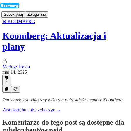
Subskrybuj
Zaloguj się
⚙️ KOOMBERG
Koomberg: Aktualizacja i
plany
Mariusz Hojda
mar 14, 2025
1
Ten wątek jest widoczny tylko dla paid subskrybentów Koomberg
Zasubskrybuj, aby zobaczyć →
Komentarze do tego post są dostępne dla
subskrybentów paid