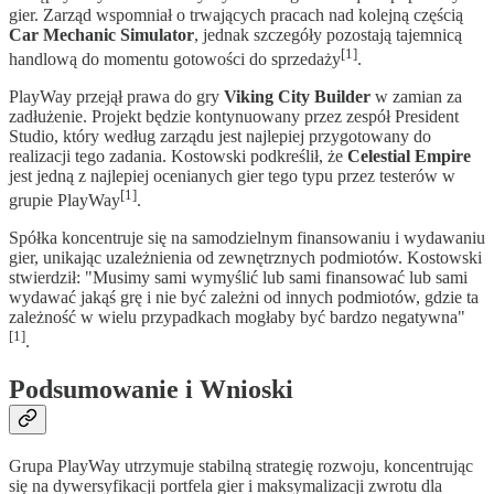
gier. Zarząd wspomniał o trwających pracach nad kolejną częścią
Car Mechanic Simulator
, jednak szczegóły pozostają tajemnicą
[1]
handlową do momentu gotowości do sprzedaży
.
PlayWay przejął prawa do gry
Viking City Builder
w zamian za
zadłużenie. Projekt będzie kontynuowany przez zespół President
Studio, który według zarządu jest najlepiej przygotowany do
realizacji tego zadania. Kostowski podkreślił, że
Celestial Empire
jest jedną z najlepiej ocenianych gier tego typu przez testerów w
[1]
grupie PlayWay
.
Spółka koncentruje się na samodzielnym finansowaniu i wydawaniu
gier, unikając uzależnienia od zewnętrznych podmiotów. Kostowski
stwierdził: "Musimy sami wymyślić lub sami finansować lub sami
wydawać jakąś grę i nie być zależni od innych podmiotów, gdzie ta
zależność w wielu przypadkach mogłaby być bardzo negatywna"
[1]
.
Podsumowanie i Wnioski
Grupa PlayWay utrzymuje stabilną strategię rozwoju, koncentrując
się na dywersyfikacji portfela gier i maksymalizacji zwrotu dla