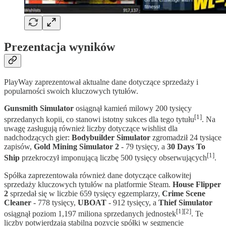
Prezentacja wyników
PlayWay zaprezentował aktualne dane dotyczące sprzedaży i
popularności swoich kluczowych tytułów.
Gunsmith Simulator
osiągnął kamień milowy 200 tysięcy
[1]
sprzedanych kopii, co stanowi istotny sukces dla tego tytułu
. Na
uwagę zasługują również liczby dotyczące wishlist dla
nadchodzących gier:
Bodybuilder Simulator
zgromadził 24 tysiące
zapisów,
Gold Mining Simulator 2
- 79 tysięcy, a
30 Days To
[1]
Ship
przekroczył imponującą liczbę 500 tysięcy obserwujących
.
Spółka zaprezentowała również dane dotyczące całkowitej
sprzedaży kluczowych tytułów na platformie Steam.
House Flipper
2
sprzedał się w liczbie 659 tysięcy egzemplarzy,
Crime Scene
Cleaner
- 778 tysięcy,
UBOAT
- 912 tysięcy, a
Thief Simulator
[1][2]
osiągnął poziom 1,197 miliona sprzedanych jednostek
. Te
liczby potwierdzają stabilną pozycję spółki w segmencie