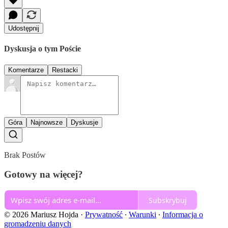
Udostępnij
Dyskusja o tym Poście
Komentarze
Restacki
Góra
Najnowsze
Dyskusje
Brak Postów
Gotowy na więcej?
Subskrybuj
© 2026 Mariusz Hojda
·
Prywatność
∙
Warunki
∙
Informacja o
gromadzeniu danych