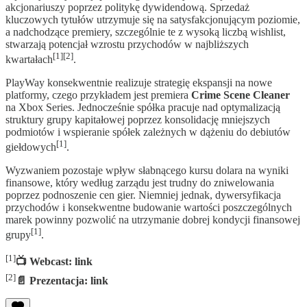
akcjonariuszy poprzez politykę dywidendową. Sprzedaż
kluczowych tytułów utrzymuje się na satysfakcjonującym poziomie,
a nadchodzące premiery, szczególnie te z wysoką liczbą wishlist,
stwarzają potencjał wzrostu przychodów w najbliższych
[1][2]
kwartałach
.
PlayWay konsekwentnie realizuje strategię ekspansji na nowe
platformy, czego przykładem jest premiera
Crime Scene Cleaner
na Xbox Series. Jednocześnie spółka pracuje nad optymalizacją
struktury grupy kapitałowej poprzez konsolidację mniejszych
podmiotów i wspieranie spółek zależnych w dążeniu do debiutów
[1]
giełdowych
.
Wyzwaniem pozostaje wpływ słabnącego kursu dolara na wyniki
finansowe, który według zarządu jest trudny do zniwelowania
poprzez podnoszenie cen gier. Niemniej jednak, dywersyfikacja
przychodów i konsekwentne budowanie wartości poszczególnych
marek powinny pozwolić na utrzymanie dobrej kondycji finansowej
[1]
grupy
.
[1]
📺 Webcast: link
[2]
📄 Prezentacja: link