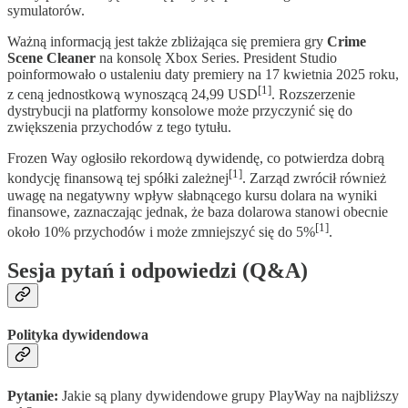
symulatorów.
Ważną informacją jest także zbliżająca się premiera gry
Crime
Scene Cleaner
na konsolę Xbox Series. President Studio
poinformowało o ustaleniu daty premiery na 17 kwietnia 2025 roku,
[1]
z ceną jednostkową wynoszącą 24,99 USD
. Rozszerzenie
dystrybucji na platformy konsolowe może przyczynić się do
zwiększenia przychodów z tego tytułu.
Frozen Way ogłosiło rekordową dywidendę, co potwierdza dobrą
[1]
kondycję finansową tej spółki zależnej
. Zarząd zwrócił również
uwagę na negatywny wpływ słabnącego kursu dolara na wyniki
finansowe, zaznaczając jednak, że baza dolarowa stanowi obecnie
[1]
około 10% przychodów i może zmniejszyć się do 5%
.
Sesja pytań i odpowiedzi (Q&A)
Polityka dywidendowa
Pytanie:
Jakie są plany dywidendowe grupy PlayWay na najbliższy