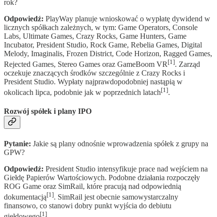
rok?
Odpowiedź:
PlayWay planuje wnioskować o wypłatę dywidend w
licznych spółkach zależnych, w tym: Game Operators, Console
Labs, Ultimate Games, Crazy Rocks, Game Hunters, Game
Incubator, President Studio, Rock Game, Rebelia Games, Digital
Melody, Imaginalis, Frozen District, Code Horizon, Ragged Games,
[1]
Rejected Games, Stereo Games oraz GameBoom VR
. Zarząd
oczekuje znaczących środków szczególnie z Crazy Rocks i
President Studio. Wypłaty najprawdopodobniej nastąpią w
[1]
okolicach lipca, podobnie jak w poprzednich latach
.
Rozwój spółek i plany IPO
Pytanie:
Jakie są plany odnośnie wprowadzenia spółek z grupy na
GPW?
Odpowiedź:
President Studio intensyfikuje prace nad wejściem na
Giełdę Papierów Wartościowych. Podobne działania rozpoczęły
ROG Game oraz SimRail, które pracują nad odpowiednią
[1]
dokumentacją
. SimRail jest obecnie samowystarczalny
finansowo, co stanowi dobry punkt wyjścia do debiutu
[1]
giełdowego
.