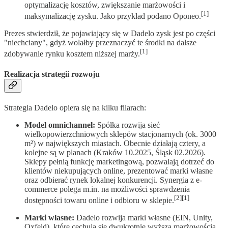
optymalizację kosztów, zwiększanie marżowości i
[1]
maksymalizację zysku. Jako przykład podano Oponeo.
Prezes stwierdził, że pojawiający się w Dadelo zysk jest po części
"niechciany", gdyż wolałby przeznaczyć te środki na dalsze
[1]
zdobywanie rynku kosztem niższej marży.
Realizacja strategii rozwoju
Strategia Dadelo opiera się na kilku filarach:
Model omnichannel:
Spółka rozwija sieć
wielkopowierzchniowych sklepów stacjonarnych (ok. 3000
m²) w największych miastach. Obecnie działają cztery, a
kolejne są w planach (Kraków 10.2025, Śląsk 02.2026).
Sklepy pełnią funkcję marketingową, pozwalają dotrzeć do
klientów niekupujących online, prezentować marki własne
oraz odbierać rynek lokalnej konkurencji. Synergia z e-
commerce polega m.in. na możliwości sprawdzenia
[2][1]
dostępności towaru online i odbioru w sklepie.
Marki własne:
Dadelo rozwija marki własne (EIN, Unity,
Oxfeld), które cechują się dwukrotnie wyższą marżowością.