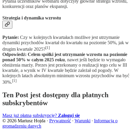
Pytania uczestników webinaru dotyczyły głównie strategii wzrostu,
konkurencji oraz planów ekspansji.
Strategia i dynamika wzrostu
Pytanie:
Czy w kolejnych kwartałach możliwe jest utrzymanie
dynamiki przychodów kwartał do kwartału na poziomie 50%, jak w
[1]
drugim kwartale 2025?
Odpowiedź:
Celem spółki jest utrzymanie wzrostu na poziomie
ponad 50% w całym 2025 roku
, nawet jeśli będzie to wymagało
obniżenia marży. Prezes jest przekonany o realizacji tego celu w III
kwartale, a wynik w IV kwartale będzie zależał od pogody. W
kolejnych latach absolutnym minimum wzrostu przychodów ma być
[1]
30%.
Ten Post jest dostępny dla płatnych
subskrybentów
Masz już płatną subskrypcję?
Zaloguj się
© 2026 Mariusz Hojda
·
Prywatność
∙
Warunki
∙
Informacja o
gromadzeniu danych