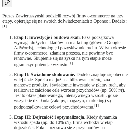
Prezes Zawieruszyński podzielił rozwój firmy e-commerce na trzy
etapy, opierając się na swoich doświadczeniach z Oponeo i Dadelo :
[1]
Etap I: Inwestycje i budowa skali.
Faza początkowa
wymaga dużych nakładów na marketing (głównie Google
AdWords), technologię i pozyskiwanie ruchu. W tym okresie
firmy e-commerce, zdaniem prezesa, nie powinny być
rentowne. Skupienie się na zysku na tym etapie może
[1]
ograniczyć potencjał wzrostu.
Etap II: Świadome skalowanie.
Dadelo znajduje się obecnie
w tej fazie. Spółka ma już ustabilizowaną ofertę, zna
marżowe produkty i świadomie inwestuje w płatny ruch, aby
realizować założone cele wzrostu przychodów (np. 50% r/r).
Jest to okres planowanego, intensywnego wzrostu, gdzie
wszystkie działania (zakupy, magazyn, marketing) są
[1]
podporządkowane celowi przychodowemu.
Etap III: Dojrzałość i optymalizacja.
Kiedy dynamika
wzrostu spada (np. do 10% r/r), firma wchodzi w etap
dojrzałości. Fokus przesuwa się z przychodów na