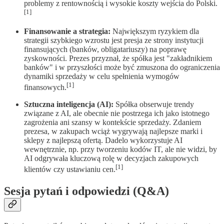
problemy z rentownością i wysokie koszty wejścia do Polski.
[1]
Finansowanie a strategia:
Największym ryzykiem dla
strategii szybkiego wzrostu jest presja ze strony instytucji
finansujących (banków, obligatariuszy) na poprawę
zyskowności. Prezes przyznał, że spółka jest "zakładnikiem
banków" i w przyszłości może być zmuszona do ograniczenia
dynamiki sprzedaży w celu spełnienia wymogów
[1]
finansowych.
Sztuczna inteligencja (AI):
Spółka obserwuje trendy
związane z AI, ale obecnie nie postrzega ich jako istotnego
zagrożenia ani szansy w kontekście sprzedaży. Zdaniem
prezesa, w zakupach wciąż wygrywają najlepsze marki i
sklepy z najlepszą ofertą. Dadelo wykorzystuje AI
wewnętrznie, np. przy tworzeniu kodów IT, ale nie widzi, by
AI odgrywała kluczową rolę w decyzjach zakupowych
[1]
klientów czy ustawianiu cen.
Sesja pytań i odpowiedzi (Q&A)