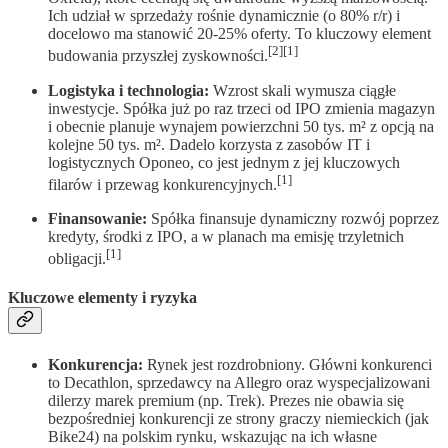
Ich udział w sprzedaży rośnie dynamicznie (o 80% r/r) i
docelowo ma stanowić 20-25% oferty. To kluczowy element
[2][1]
budowania przyszłej zyskowności.
Logistyka i technologia:
Wzrost skali wymusza ciągłe
inwestycje. Spółka już po raz trzeci od IPO zmienia magazyn
i obecnie planuje wynajem powierzchni 50 tys. m² z opcją na
kolejne 50 tys. m². Dadelo korzysta z zasobów IT i
logistycznych Oponeo, co jest jednym z jej kluczowych
[1]
filarów i przewag konkurencyjnych.
Finansowanie:
Spółka finansuje dynamiczny rozwój poprzez
kredyty, środki z IPO, a w planach ma emisję trzyletnich
[1]
obligacji.
Kluczowe elementy i ryzyka
Konkurencja:
Rynek jest rozdrobniony. Główni konkurenci
to Decathlon, sprzedawcy na Allegro oraz wyspecjalizowani
dilerzy marek premium (np. Trek). Prezes nie obawia się
bezpośredniej konkurencji ze strony graczy niemieckich (jak
Bike24) na polskim rynku, wskazując na ich własne