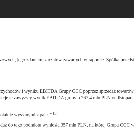
czowych, jego zdaniem, zarzutów zawartych w raporcie. Spółka przedsta
chodów i wyniku EBITDA Grupy CCC poprzez sprzedaż towarów do n
nsakcje te zawyżyły wynik EBITDA grupy o 267,4 mln PLN od listopad
[1]
otalnie wyssanymi z palca”.
edaż do tego podmiotu wyniosła 357 mln PLN, na której Grupa CCC 