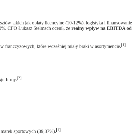
ów takich jak opłaty licencyjne (10-12%), logistyka i finansowanie
8-20%. CFO Łukasz Stelmach ocenił, że
realny wpływ na EBITDA od
[1]
ów franczyzowych, które wcześniej miały braki w asortymencie.
[2]
ii firmy.
[1]
h marek sportowych (39,37%).