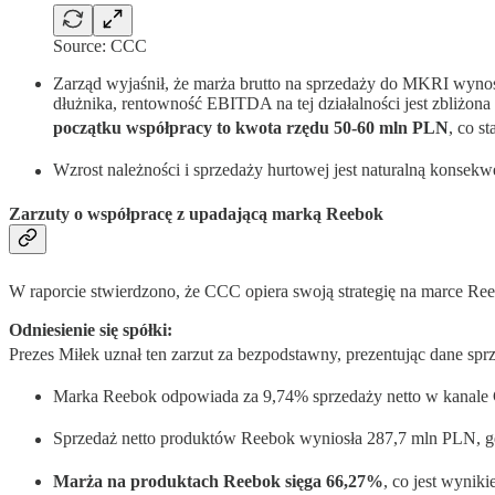
Source: CCC
Zarząd wyjaśnił, że marża brutto na sprzedaży do MKRI wynos
dłużnika, rentowność EBITDA na tej działalności jest zbliżon
początku współpracy to kwota rzędu 50-60 mln PLN
, co s
Wzrost należności i sprzedaży hurtowej jest naturalną konsek
Zarzuty o współpracę z upadającą marką Reebok
W raporcie stwierdzono, że CCC opiera swoją strategię na marce Reeb
Odniesienie się spółki:
Prezes Miłek uznał ten zarzut za bezpodstawny, prezentując dane sp
Marka Reebok odpowiada za 9,74% sprzedaży netto w kanale C
Sprzedaż netto produktów Reebok wyniosła 287,7 mln PLN, g
Marża na produktach Reebok sięga 66,27%
, co jest wyni