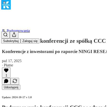
📃 Podsumowania
Podsumowanie konferencji ze spółką C
Subskrybuj
Zaloguj się
Konferencje z inwestorami po raporcie NINGI RES
paź 17, 2025
∙ Płatne
1
Udostępnij
Update: 2024-10-17 v 1.0