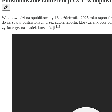
Podsumowanie konferencji CCC w odpow
W odpowiedzi na opublikowany 16 października 2025 roku raport fi
do zarzutów postawionych przez autora raportu, który zajął krótką p
[1]
zysku z gry na spadek kursu akcji.