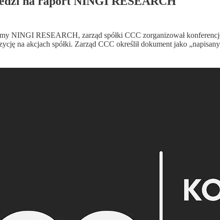
iedzi na raport NINGI RESEARCH
rmy NINGI RESEARCH, zarząd spółki CCC zorganizował konferencję dl
ozycję na akcjach spółki. Zarząd CCC określił dokument jako „napisan