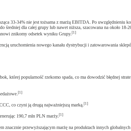
ząca 33-34% nie jest tożsama z marżą EBITDA. Po uwzględnieniu koszt
a do średniej dla całej grupy lub nawet niższa, szacowana na około 1
[1]
tanowi znikomy odsetek wyniku Grupy.
wencją uruchomienia nowego kanału dystrybucji i zatowarowania sklep
ok, której popularność rzekomo spada, co ma dowodzić błędnej strateg
[1]
rzedażowe.
[1]
CC, co czyni ją drugą najważniejszą marką.
[1]
enerując 190,7 mln PLN marży.
kiem znacznie przewyższającym marżę na produktach innych globalnyc