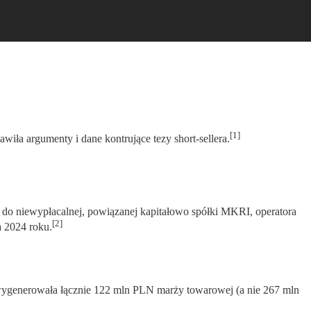
[1]
wiła argumenty i dane kontrujące tezy short-sellera.
iewypłacalnej, powiązanej kapitałowo spółki MKRI, operatora
[2]
a 2024 roku.
wygenerowała łącznie 122 mln PLN marży towarowej (a nie 267 mln