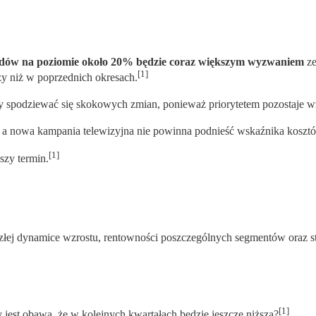
odów na poziomie około 20% będzie coraz większym wyzwaniem
ze
[1]
zy niż w poprzednich okresach.
ży spodziewać się skokowych zmian, ponieważ priorytetem pozostaje wz
, a nowa kampania telewizyjna nie powinna podnieść wskaźnika kosz
[1]
szy termin.
złej dynamice wzrostu, rentowności poszczególnych segmentów oraz st
[1]
t obawa, że w kolejnych kwartałach będzie jeszcze niższa?