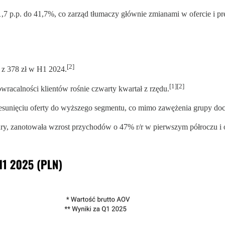
7 p.p. do 41,7%, co zarząd tłumaczy głównie zmianami w ofercie i p
[2]
 z 378 zł w H1 2024.
[1][2]
wracalności klientów rośnie czwarty kwartał z rzędu.
rzesunięciu oferty do wyższego segmentu, co mimo zawężenia grupy doce
ry, zanotowała wzrost przychodów o 47% r/r w pierwszym półroczu i o