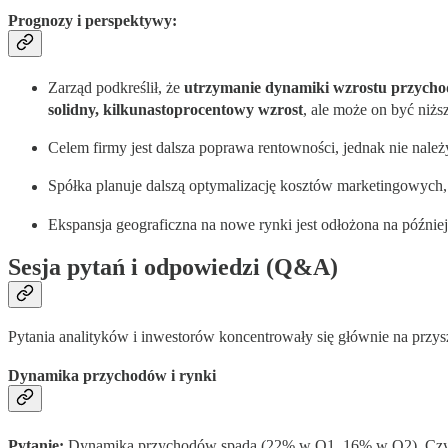
Prognozy i perspektywy
:
Zarząd podkreślił, że
utrzymanie dynamiki wzrostu przych
solidny, kilkunastoprocentowy wzrost
, ale może on być niżs
Celem firmy jest dalsza poprawa rentowności, jednak nie nale
Spółka planuje dalszą optymalizację kosztów marketingowych
Ekspansja geograficzna na nowe rynki jest odłożona na później
Sesja pytań i odpowiedzi (Q&A)
Pytania analityków i inwestorów koncentrowały się głównie na przys
Dynamika przychodów i rynki
Pytanie:
Dynamika przychodów spada (22% w Q1, 16% w Q2). Czy jes