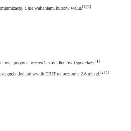
[1][2]
remiumizacją, a nie wahaniami kursów walut.
[1]
lowej przynosi wzrost liczby klientów i sprzedaży.
[2][1]
siągnęła dodatni wynik EBIT na poziomie 2,6 mln zł.