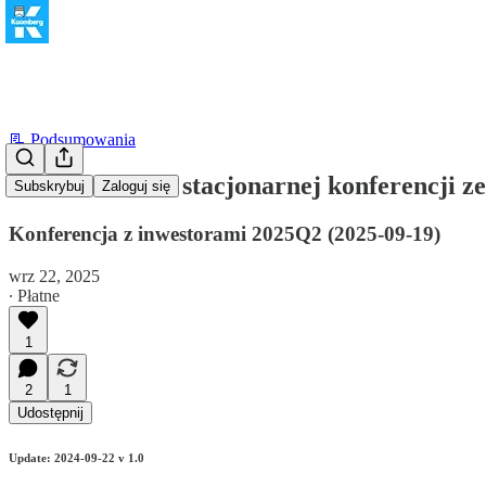
📃 Podsumowania
Podsumowanie stacjonarnej konferencji 
Subskrybuj
Zaloguj się
Konferencja z inwestorami 2025Q2 (2025-09-19)
wrz 22, 2025
∙ Płatne
1
2
1
Udostępnij
Update: 2024-09-22 v 1.0