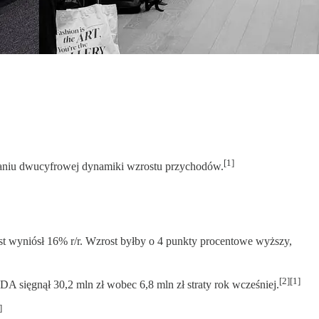
[1]
maniu dwucyfrowej dynamiki wzrostu przychodów.
 wyniósł 16% r/r. Wzrost byłby o 4 punkty procentowe wyższy,
[2][1]
 sięgnął 30,2 mln zł wobec 6,8 mln zł straty rok wcześniej.
]