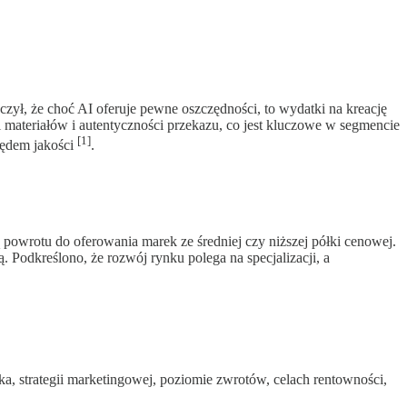
zył, że choć AI oferuje pewne oszczędności, to wydatki na kreację
materiałów i autentyczności przekazu, co jest kluczowe w segmencie
[1]
lędem jakości
.
ą powrotu do oferowania marek ze średniej czy niższej półki cenowej.
. Podkreślono, że rozwój rynku polega na specjalizacji, a
a, strategii marketingowej, poziomie zwrotów, celach rentowności,