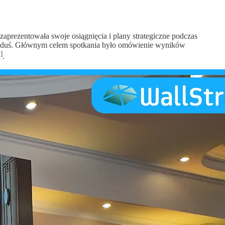
aprezentowała swoje osiągnięcia i plany strategiczne podczas
Dziaduś. Głównym celem spotkania było omówienie wyników
]
.