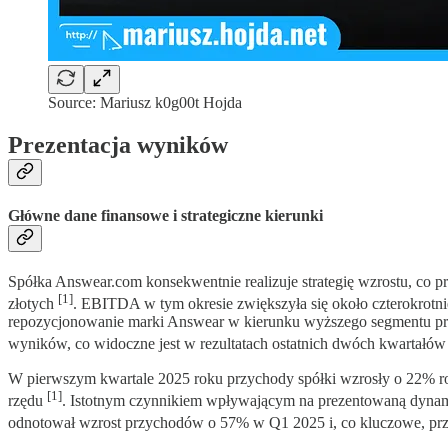
Source: Mariusz k0g00t Hojda
Prezentacja wyników
Główne dane finansowe i strategiczne kierunki
Spółka Answear.com konsekwentnie realizuje strategię wzrostu, co pr
[1]
złotych
. EBITDA w tym okresie zwiększyła się około czterokrotn
repozycjonowanie marki Answear w kierunku wyższego segmentu prem
wyników, co widoczne jest w rezultatach ostatnich dwóch kwartałó
W pierwszym kwartale 2025 roku przychody spółki wzrosły o 22% ro
[1]
rzędu
. Istotnym czynnikiem wpływającym na prezentowaną dynami
odnotował wzrost przychodów o 57% w Q1 2025 i, co kluczowe, prz