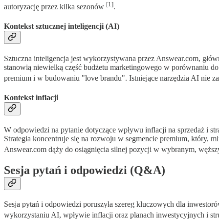
[1]
autoryzację przez kilka sezonów
.
Kontekst sztucznej inteligencji (AI)
Sztuczna inteligencja jest wykorzystywana przez Answear.com, główn
stanowią niewielką część budżetu marketingowego w porównaniu do k
premium i w budowaniu "love brandu". Istniejące narzędzia AI nie
Kontekst inflacji
W odpowiedzi na pytanie dotyczące wpływu inflacji na sprzedaż i stra
Strategia koncentruje się na rozwoju w segmencie premium, który, mim
Answear.com dąży do osiągnięcia silnej pozycji w wybranym, węż
Sesja pytań i odpowiedzi (Q&A)
Sesja pytań i odpowiedzi poruszyła szereg kluczowych dla inwestoró
wykorzystaniu AI, wpływie inflacji oraz planach inwestycyjnych i str