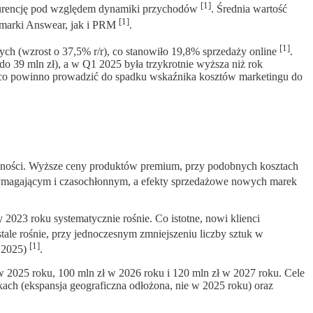
[1]
kurencję pod względem dynamiki przychodów
. Średnia wartość
[1]
 marki Answear, jak i PRM
.
[1]
ch (wzrost o 37,5% r/r), co stanowiło 19,8% sprzedaży online
.
o 39 mln zł), a w Q1 2025 była trzykrotnie wyższa niż rok
, co powinno prowadzić do spadku wskaźnika kosztów marketingu do
towności. Wyższe ceny produktów premium, przy podobnych kosztach
ymagającym i czasochłonnym, a efekty sprzedażowe nowych marek
023 roku systematycznie rośnie. Co istotne, nowi klienci
tale rośnie, przy jednoczesnym zmniejszeniu liczby sztuk w
[1]
1 2025)
.
2025 roku, 100 mln zł w 2026 roku i 120 mln zł w 2027 roku. Cele
kach (ekspansja geograficzna odłożona, nie w 2025 roku) oraz