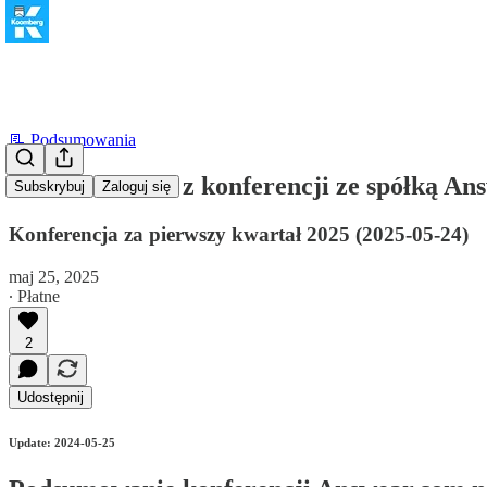
📃 Podsumowania
Podsumowanie z konferencji ze spółką An
Subskrybuj
Zaloguj się
Konferencja za pierwszy kwartał 2025 (2025-05-24)
maj 25, 2025
∙ Płatne
2
Udostępnij
Update: 2024-05-25