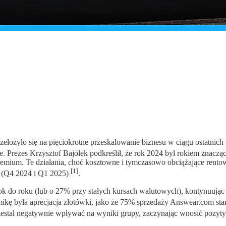
zełożyło się na pięciokrotne przeskalowanie biznesu w ciągu ostatnich
ie. Prezes Krzysztof Bajołek podkreślił, że rok 2024 był rokiem zna
ium. Te działania, choć kosztowne i tymczasowo obciążające rentow
[1]
w (Q4 2024 i Q1 2025)
.
k do roku (lub o 27% przy stałych kursach walutowych), kontynuując
kę była aprecjacja złotówki, jako że 75% sprzedaży Answear.com sta
estał negatywnie wpływać na wyniki grupy, zaczynając wnosić pozy