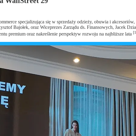
a WallStreet 29
erce specjalizująca się w sprzedaży odzieży, obuwia i akcesoriów, z
Krzysztof Bajołek, oraz Wiceprezes Zarządu ds. Finansowych, Jacek 
[1
ntu premium oraz nakreślenie perspektyw rozwoju na najbliższe lata