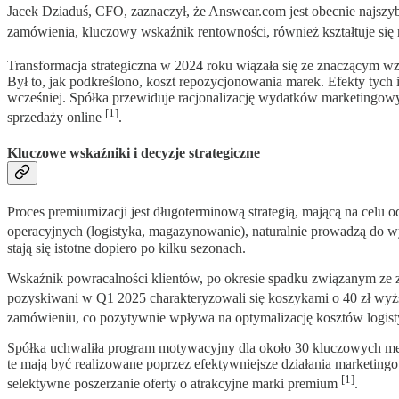
Jacek Dziaduś, CFO, zaznaczył, że Answear.com jest obecnie naj
zamówienia, kluczowy wskaźnik rentowności, również kształtuje si
Transformacja strategiczna w 2024 roku wiązała się ze znaczącym w
Był to, jak podkreślono, koszt repozycjonowania marek. Efekty tych
wcześniej. Spółka przewiduje racjonalizację wydatków marketingow
[1]
sprzedaży online
.
Kluczowe wskaźniki i decyzje strategiczne
Proces premiumizacji jest długoterminową strategią, mającą na cel
operacyjnych (logistyka, magazynowanie), naturalnie prowadzą do 
stają się istotne dopiero po kilku sezonach.
Wskaźnik powracalności klientów, po okresie spadku związanym ze zm
pozyskiwani w Q1 2025 charakteryzowali się koszykami o 40 zł wyżs
zamówieniu, co pozytywnie wpływa na optymalizację kosztów logist
Spółka uchwaliła program motywacyjny dla około 30 kluczowych men
te mają być realizowane poprzez efektywniejsze działania marketing
[1]
selektywne poszerzanie oferty o atrakcyjne marki premium
.