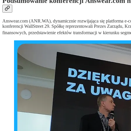
Podsumowanie konferencji Answear.com n
Answear.com (ANR.WA), dynamicznie rozwijająca się platforma e-comm
konferencji WallStreet 29. Spółkę reprezentowali Prezes Zarządu, 
finansowych, przedstawienie efektów transformacji w kierunku segme