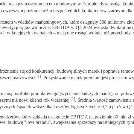
szybciej rosnącym e-commercem modowym w Europie, dystansując kon
ę na wyższym poziomie niż u bezpośrednich konkurentów, zarówno dla
zrostem wydatków marketingowych, które osiągnęły 308 milionów złoty
 inwestycji są już widoczne: EBITDA w Q4 2024 wzrosła dwukrotnie (d
ych w kolejnych kwartałach – mają one rosnąć wolniej niż przychody
u odróżnienie się od konkurencji, budowę silnych marek i poprawę ren
[1]
wyższej marżowości
. Pozyskiwanie marek premium jest procesem w
ianą portfolio produktowego (wycinanie tańszych marek), od połowy 2
[1]
zymi niż nowi klienci rok wcześniej
. Średnia wartość zamówienia s
ycznych (spadek wskaźnika kosztów logistycznych o 0,7 p.p. r/r w Q
edżerów, który zakłada osiągnięcie EBITDA na poziomie 80 mln zł w 
owe, budowę "love brandu", zwiększanie sprzedaży na istniejących ryn