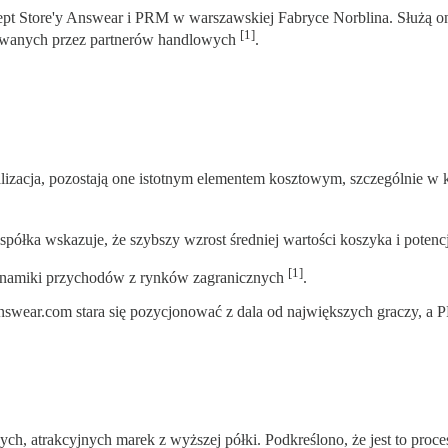
pt Store'y Answear i PRM w warszawskiej Fabryce Norblina. Służą on
[1]
sowanych przez partnerów handlowych
.
alizacja, pozostają one istotnym elementem kosztowym, szczególnie 
 spółka wskazuje, że szybszy wzrost średniej wartości koszyka i pot
[1]
namiki przychodów z rynków zagranicznych
.
wear.com stara się pozycjonować z dala od największych graczy, a P
, atrakcyjnych marek z wyższej półki. Podkreślono, że jest to proce