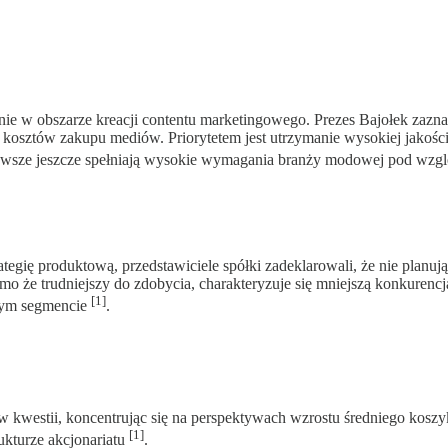
ie w obszarze kreacji contentu marketingowego. Prezes Bajołek zaznac
osztów zakupu mediów. Priorytetem jest utrzymanie wysokiej jakości 
 zawsze jeszcze spełniają wysokie wymagania branży modowej pod wzg
tegię produktową, przedstawiciele spółki zadeklarowali, że nie planuj
o że trudniejszy do zdobycia, charakteryzuje się mniejszą konkurencją
[1]
szym segmencie
.
w kwestii, koncentrując się na perspektywach wzrostu średniego koszyk
[1]
ukturze akcjonariatu
.