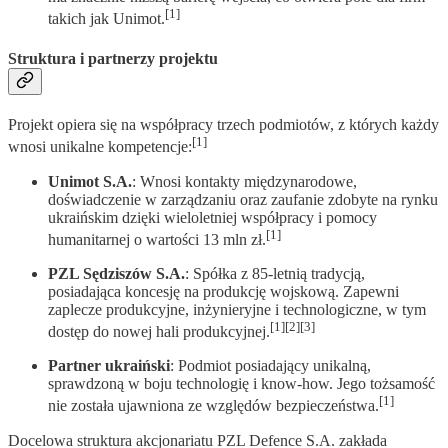
[1]
takich jak Unimot.
Struktura i partnerzy projektu
Projekt opiera się na współpracy trzech podmiotów, z których każdy
[1]
wnosi unikalne kompetencje:
Unimot S.A.
: Wnosi kontakty międzynarodowe,
doświadczenie w zarządzaniu oraz zaufanie zdobyte na rynku
ukraińskim dzięki wieloletniej współpracy i pomocy
[1]
humanitarnej o wartości 13 mln zł.
PZL Sędziszów S.A.
: Spółka z 85-letnią tradycją,
posiadająca koncesję na produkcję wojskową. Zapewni
zaplecze produkcyjne, inżynieryjne i technologiczne, w tym
[1][2][3]
dostęp do nowej hali produkcyjnej.
Partner ukraiński
: Podmiot posiadający unikalną,
sprawdzoną w boju technologię i know-how. Jego tożsamość
[1]
nie została ujawniona ze względów bezpieczeństwa.
Docelowa struktura akcjonariatu PZL Defence S.A. zakłada