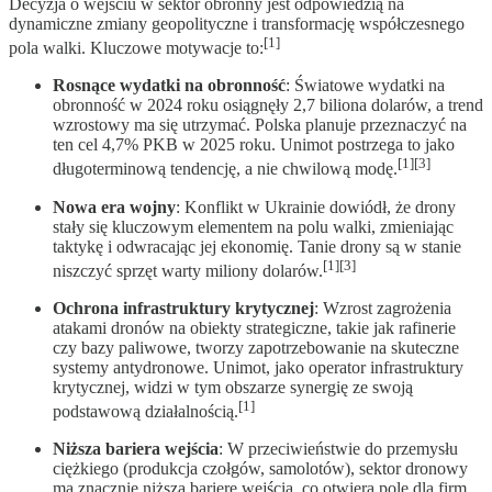
Decyzja o wejściu w sektor obronny jest odpowiedzią na
dynamiczne zmiany geopolityczne i transformację współczesnego
[1]
pola walki. Kluczowe motywacje to:
Rosnące wydatki na obronność
: Światowe wydatki na
obronność w 2024 roku osiągnęły 2,7 biliona dolarów, a trend
wzrostowy ma się utrzymać. Polska planuje przeznaczyć na
ten cel 4,7% PKB w 2025 roku. Unimot postrzega to jako
[1][3]
długoterminową tendencję, a nie chwilową modę.
Nowa era wojny
: Konflikt w Ukrainie dowiódł, że drony
stały się kluczowym elementem na polu walki, zmieniając
taktykę i odwracając jej ekonomię. Tanie drony są w stanie
[1][3]
niszczyć sprzęt warty miliony dolarów.
Ochrona infrastruktury krytycznej
: Wzrost zagrożenia
atakami dronów na obiekty strategiczne, takie jak rafinerie
czy bazy paliwowe, tworzy zapotrzebowanie na skuteczne
systemy antydronowe. Unimot, jako operator infrastruktury
krytycznej, widzi w tym obszarze synergię ze swoją
[1]
podstawową działalnością.
Niższa bariera wejścia
: W przeciwieństwie do przemysłu
ciężkiego (produkcja czołgów, samolotów), sektor dronowy
ma znacznie niższą barierę wejścia, co otwiera pole dla firm