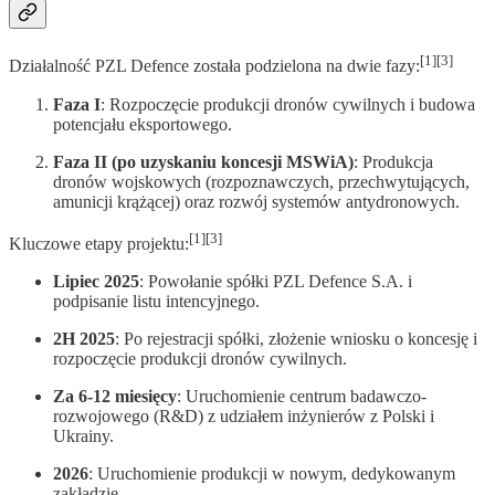
[1][3]
Działalność PZL Defence została podzielona na dwie fazy:
Faza I
: Rozpoczęcie produkcji dronów cywilnych i budowa
potencjału eksportowego.
Faza II (po uzyskaniu koncesji MSWiA)
: Produkcja
dronów wojskowych (rozpoznawczych, przechwytujących,
amunicji krążącej) oraz rozwój systemów antydronowych.
[1][3]
Kluczowe etapy projektu:
Lipiec 2025
: Powołanie spółki PZL Defence S.A. i
podpisanie listu intencyjnego.
2H 2025
: Po rejestracji spółki, złożenie wniosku o koncesję i
rozpoczęcie produkcji dronów cywilnych.
Za 6-12 miesięcy
: Uruchomienie centrum badawczo-
rozwojowego (R&D) z udziałem inżynierów z Polski i
Ukrainy.
2026
: Uruchomienie produkcji w nowym, dedykowanym
zakładzie.