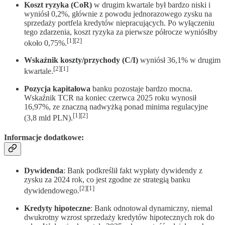
Koszt ryzyka (CoR)
w drugim kwartale był bardzo niski i
wyniósł 0,2%, głównie z powodu jednorazowego zysku na
sprzedaży portfela kredytów niepracujących. Po wyłączeniu
tego zdarzenia, koszt ryzyka za pierwsze półrocze wyniósłby
[1][2]
około 0,75%.
Wskaźnik koszty/przychody (C/I)
wyniósł 36,1% w drugim
[2][1]
kwartale.
Pozycja kapitałowa
banku pozostaje bardzo mocna.
Wskaźnik TCR na koniec czerwca 2025 roku wynosił
16,97%, ze znaczną nadwyżką ponad minima regulacyjne
[1][2]
(3,8 mld PLN).
Informacje dodatkowe
:
Dywidenda
: Bank podkreślił fakt wypłaty dywidendy z
zysku za 2024 rok, co jest zgodne ze strategią banku
[2][1]
dywidendowego.
Kredyty hipoteczne
: Bank odnotował dynamiczny, niemal
dwukrotny wzrost sprzedaży kredytów hipotecznych rok do