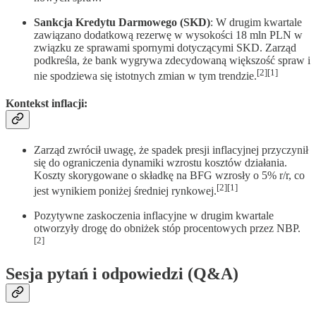
Sankcja Kredytu Darmowego (SKD)
: W drugim kwartale
zawiązano dodatkową rezerwę w wysokości 18 mln PLN w
związku ze sprawami spornymi dotyczącymi SKD. Zarząd
podkreśla, że bank wygrywa zdecydowaną większość spraw i
[2][1]
nie spodziewa się istotnych zmian w tym trendzie.
Kontekst inflacji
:
Zarząd zwrócił uwagę, że spadek presji inflacyjnej przyczynił
się do ograniczenia dynamiki wzrostu kosztów działania.
Koszty skorygowane o składkę na BFG wzrosły o 5% r/r, co
[2][1]
jest wynikiem poniżej średniej rynkowej.
Pozytywne zaskoczenia inflacyjne w drugim kwartale
otworzyły drogę do obniżek stóp procentowych przez NBP.
[2]
Sesja pytań i odpowiedzi (Q&A)