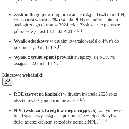
[2]
Zysk netto
grupy w drugim kwartale osiągnął 640 mln PLN,
co oznacza wzrost o 9% (54 mln PLN) w porównaniu do
analogicznego okresu w 2024 roku. Zysk za całe pierwsze
[2][1]
półrocze wyniósł 1,12 mld PLN.
Wynik odsetkowy
w drugim kwartale wzrósł o 4% r/r do
[2]
poziomu 1,29 mld PLN.
Wynik z tytułu opłat i prowizji
zwiększył się o 3% r/r,
[2]
osiągając 222 mln PLN.
Kluczowe wskaźniki
:
ROE (zwrot na kapitale)
w drugim kwartale 2025 roku
[1][2]
ukształtował się na poziomie 22%.
NPL (wskaźnik kredytów niepracujących)
kontynuował
trend spadkowy, osiągając poziom 6,18%. Spadek był w
[1][2]
dużej mierze efektem sprzedaży portfela NPL.