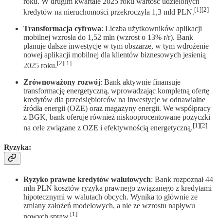
roku. W drugim kwartale 2025 roku wartość udzielonych
[1][2]
kredytów na nieruchomości przekroczyła 1,3 mld PLN.
Transformacja cyfrowa
: Liczba użytkowników aplikacji
mobilnej wzrosła do 1,52 mln (wzrost o 13% r/r). Bank
planuje dalsze inwestycje w tym obszarze, w tym wdrożenie
nowej aplikacji mobilnej dla klientów biznesowych jesienią
[2][1]
2025 roku.
Zrównoważony rozwój
: Bank aktywnie finansuje
transformację energetyczną, wprowadzając kompletną ofertę
kredytów dla przedsiębiorców na inwestycje w odnawialne
źródła energii (OZE) oraz magazyny energii. We współpracy
z BGK, bank oferuje również niskooprocentowane pożyczki
[1][2]
na cele związane z OZE i efektywnością energetyczną.
Ryzyka
:
Ryzyko prawne kredytów walutowych
: Bank rozpoznał 44
mln PLN kosztów ryzyka prawnego związanego z kredytami
hipotecznymi w walutach obcych. Wynika to głównie ze
zmiany założeń modelowych, a nie ze wzrostu napływu
[1]
nowych spraw.