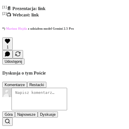
[1]
📄 Prezentacja: link
[2]
📺 Webcast: link
*)
Mariusz Hojda
z udziałem model Gemini 2.5 Pro
1
Udostępnij
Dyskusja o tym Poście
Komentarze
Restacki
Góra
Najnowsze
Dyskusje