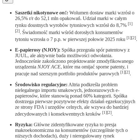
Saszetki nikotynowe
on!:
Wolumen dostaw marki wzrósł o
26,5% r/r do 52,1 mln opakowań. Udział marki w całym
[1]
rynku doustnych wyrobów tytoniowych wzrósł do 8,7%
[2]
. Świadomość marki wśród dorosłych konsumentów
[1][2]
tytoniu wzrosła o 7 p.p. w pierwszej połowie 2025 roku
.
E-papierosy (NJOY):
Spółka przegrała spór patentowy z
JUUL, ale aktywnie bada możliwości odwołania.
Jednocześnie zakończono projektowanie zmodyfikowanego
urządzenia
NJOY ACE
, które ma omijać sporne patenty, i
[1][2]
pracuje nad szerszym portfolio produktów parowych
.
Środowisko regulacyjne:
Altria podkreśla problem
nielegalnego importu smakowych, jednorazowych e-
papierosów, które stanowią ponad 60% kategorii. Spółka
dostrzega pierwsze pozytywne efekty działań egzekucyjnych
ze strony FDA i urzędów celnych, ale wzywa do bardziej
[1][2]
zdecydowanych i konsekwentnych kroków
.
Ryzyka:
Główne zidentyfikowane ryzyka to presja
makroekonomiczna na konsumentów (szczególnie tych o
niższych dochodach), duży i nieregulowany rynek