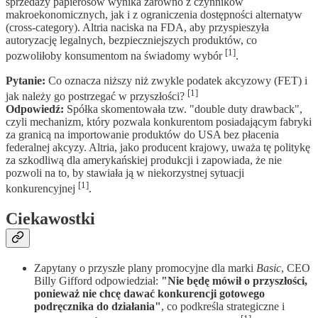
sprzedaży papierosów wynika zarówno z czynników
makroekonomicznych, jak i z ograniczenia dostępności alternatyw
(cross-category). Altria naciska na FDA, aby przyspieszyła
autoryzację legalnych, bezpieczniejszych produktów, co
[1]
pozwoliłoby konsumentom na świadomy wybór
.
Pytanie:
Co oznacza niższy niż zwykle podatek akcyzowy (FET) i
[1]
jak należy go postrzegać w przyszłości?
Odpowiedź:
Spółka skomentowała tzw. "double duty drawback",
czyli mechanizm, który pozwala konkurentom posiadającym fabryki
za granicą na importowanie produktów do USA bez płacenia
federalnej akcyzy. Altria, jako producent krajowy, uważa tę politykę
za szkodliwą dla amerykańskiej produkcji i zapowiada, że nie
pozwoli na to, by stawiała ją w niekorzystnej sytuacji
[1]
konkurencyjnej
.
Ciekawostki
Zapytany o przyszłe plany promocyjne dla marki
Basic
, CEO
Billy Gifford odpowiedział:
"Nie będę mówił o przyszłości,
ponieważ nie chcę dawać konkurencji gotowego
podręcznika do działania"
, co podkreśla strategiczne i