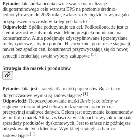
Pytanie:
Jak spółka ocenia swoje szanse na realizację
długoterminowego celu wzrostu EPS na poziomie średnio-
jednocyfrowym do 2028 roku, zwłaszcza że będzie to wymagało
[1]
przyspieszenia wzrostu w kolejnych latach?
Odpowiedź:
Spółka podtrzymuje ten cel. Podkreślono, że jest to
średni wzrost w całym okresie. Mimo presji ekonomicznej na
konsumentów, Altria podejmuje zdyscyplinowane i przemyślane
ruchy rynkowe, aby im pomóc. Historycznie, po okresie stagnacji,
nawet bez spadku cen, konsumenci przyzwyczajają się do nowej
[1]
sytuacji i zmieniają swoje wybory zakupowe
.
Strategia dla marek i produktów
Pytanie:
Jaka jest strategia dla marki papierosów
Basic
i czy
[1]
dotychczasowe wyniki są zadowalające?
Odpowiedź:
Repozycjonowanie marki
Basic
jako oferty w
segmencie discount jest celowym działaniem, opartym na
precyzyjnej analityce danych. Celem jest utrzymanie konsumentów
w portfolio marek Altria, zwłaszcza w sklepach o wysokim udziale
sprzedaży produktów dyskontowych. Jest to tańsze niż późniejsze
odzyskiwanie tych klientów. Wyniki tej strategii są bardzo
[1]
zadowalające
.