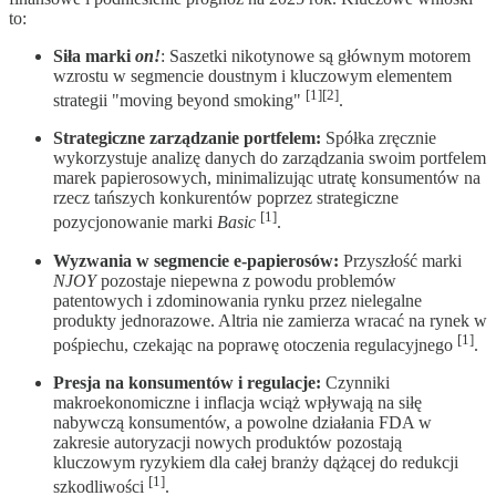
to:
Siła marki
on!
: Saszetki nikotynowe są głównym motorem
wzrostu w segmencie doustnym i kluczowym elementem
[1][2]
strategii "moving beyond smoking"
.
Strategiczne zarządzanie portfelem:
Spółka zręcznie
wykorzystuje analizę danych do zarządzania swoim portfelem
marek papierosowych, minimalizując utratę konsumentów na
rzecz tańszych konkurentów poprzez strategiczne
[1]
pozycjonowanie marki
Basic
.
Wyzwania w segmencie e-papierosów:
Przyszłość marki
NJOY
pozostaje niepewna z powodu problemów
patentowych i zdominowania rynku przez nielegalne
produkty jednorazowe. Altria nie zamierza wracać na rynek w
[1]
pośpiechu, czekając na poprawę otoczenia regulacyjnego
.
Presja na konsumentów i regulacje:
Czynniki
makroekonomiczne i inflacja wciąż wpływają na siłę
nabywczą konsumentów, a powolne działania FDA w
zakresie autoryzacji nowych produktów pozostają
kluczowym ryzykiem dla całej branży dążącej do redukcji
[1]
szkodliwości
.