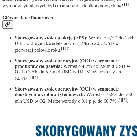
[1]
wyrobów tytoniowych była marka saszetek nikotynowych
on!
.
Główne dane finansowe:
Skorygowany zysk na akcję (EPS):
Wzrost o 8,3% do 1,44
USD w drugim kwartale oraz o 7,2% do 2,67 USD w
[1][2]
pierwszej połowie roku
.
Skorygowany zysk operacyjny (OCI) w segmencie
produktów do palenia:
Wzrost o 4,2% do 2,9 mld USD w
Q2 i o 3,5% do 5,5 mld USD w H1. Marże wzrosły do
[1][2]
64,5%
.
Skorygowany zysk operacyjny (OCI) w segmencie
doustnych wyrobów tytoniowych:
Wzrost o 10,9% do 500
[1][2]
mln USD w Q2. Marże wzrosły o 3,1 p.p. do 68,7%
.