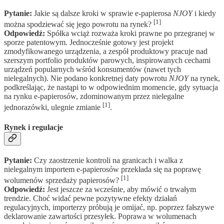
Pytanie:
Jakie są dalsze kroki w sprawie e-papierosa
NJOY
i kiedy
[1]
można spodziewać się jego powrotu na rynek?
Odpowiedź:
Spółka wciąż rozważa kroki prawne po przegranej w
sporze patentowym. Jednocześnie gotowy jest projekt
zmodyfikowanego urządzenia, a zespół produktowy pracuje nad
szerszym portfolio produktów parowych, inspirowanych cechami
urządzeń popularnych wśród konsumentów (nawet tych
nielegalnych). Nie podano konkretnej daty powrotu
NJOY
na rynek,
podkreślając, że nastąpi to w odpowiednim momencie, gdy sytuacja
na rynku e-papierosów, zdominowanym przez nielegalne
[1]
jednorazówki, ulegnie zmianie
.
Rynek i regulacje
Pytanie:
Czy zaostrzenie kontroli na granicach i walka z
nielegalnym importem e-papierosów przekłada się na poprawę
[1]
wolumenów sprzedaży papierosów?
Odpowiedź:
Jest jeszcze za wcześnie, aby mówić o trwałym
trendzie. Choć widać pewne pozytywne efekty działań
regulacyjnych, importerzy próbują je omijać, np. poprzez fałszywe
deklarowanie zawartości przesyłek. Poprawa w wolumenach