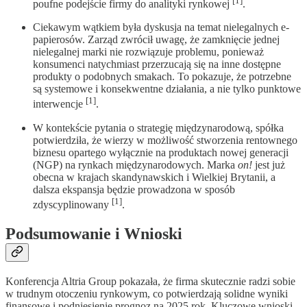
[1]
poufne podejście firmy do analityki rynkowej
.
Ciekawym wątkiem była dyskusja na temat nielegalnych e-
papierosów. Zarząd zwrócił uwagę, że zamknięcie jednej
nielegalnej marki nie rozwiązuje problemu, ponieważ
konsumenci natychmiast przerzucają się na inne dostępne
produkty o podobnych smakach. To pokazuje, że potrzebne
są systemowe i konsekwentne działania, a nie tylko punktowe
[1]
interwencje
.
W kontekście pytania o strategię międzynarodową, spółka
potwierdziła, że wierzy w możliwość stworzenia rentownego
biznesu opartego wyłącznie na produktach nowej generacji
(NGP) na rynkach międzynarodowych. Marka
on!
jest już
obecna w krajach skandynawskich i Wielkiej Brytanii, a
dalsza ekspansja będzie prowadzona w sposób
[1]
zdyscyplinowany
.
Podsumowanie i Wnioski
Konferencja Altria Group pokazała, że firma skutecznie radzi sobie
w trudnym otoczeniu rynkowym, co potwierdzają solidne wyniki
finansowe i podniesienie prognoz na 2025 rok. Kluczowe wnioski