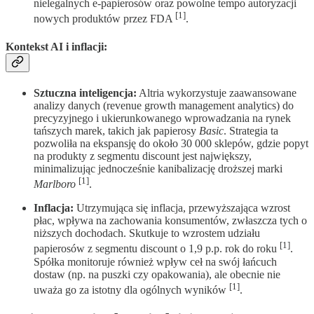
nielegalnych e-papierosów oraz powolne tempo autoryzacji
[1]
nowych produktów przez FDA
.
Kontekst AI i inflacji:
Sztuczna inteligencja:
Altria wykorzystuje zaawansowane
analizy danych (revenue growth management analytics) do
precyzyjnego i ukierunkowanego wprowadzania na rynek
tańszych marek, takich jak papierosy
Basic
. Strategia ta
pozwoliła na ekspansję do około 30 000 sklepów, gdzie popyt
na produkty z segmentu discount jest największy,
minimalizując jednocześnie kanibalizację droższej marki
[1]
Marlboro
.
Inflacja:
Utrzymująca się inflacja, przewyższająca wzrost
płac, wpływa na zachowania konsumentów, zwłaszcza tych o
niższych dochodach. Skutkuje to wzrostem udziału
[1]
papierosów z segmentu discount o 1,9 p.p. rok do roku
.
Spółka monitoruje również wpływ ceł na swój łańcuch
dostaw (np. na puszki czy opakowania), ale obecnie nie
[1]
uważa go za istotny dla ogólnych wyników
.