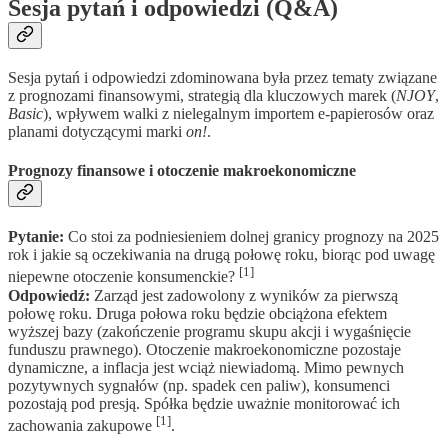
Sesja pytań i odpowiedzi (Q&A)
Sesja pytań i odpowiedzi zdominowana była przez tematy związane
z prognozami finansowymi, strategią dla kluczowych marek (
NJOY
,
Basic
), wpływem walki z nielegalnym importem e-papierosów oraz
planami dotyczącymi marki
on!
.
Prognozy finansowe i otoczenie makroekonomiczne
Pytanie:
Co stoi za podniesieniem dolnej granicy prognozy na 2025
rok i jakie są oczekiwania na drugą połowę roku, biorąc pod uwagę
[1]
niepewne otoczenie konsumenckie?
Odpowiedź:
Zarząd jest zadowolony z wyników za pierwszą
połowę roku. Druga połowa roku będzie obciążona efektem
wyższej bazy (zakończenie programu skupu akcji i wygaśnięcie
funduszu prawnego). Otoczenie makroekonomiczne pozostaje
dynamiczne, a inflacja jest wciąż niewiadomą. Mimo pewnych
pozytywnych sygnałów (np. spadek cen paliw), konsumenci
pozostają pod presją. Spółka będzie uważnie monitorować ich
[1]
zachowania zakupowe
.