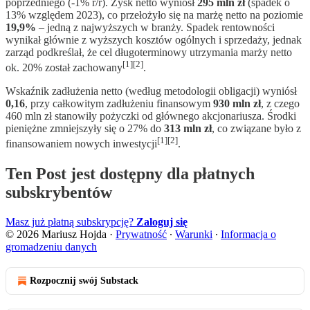
poprzedniego (-1% r/r). Zysk netto wyniósł
295 mln zł
(spadek o
13% względem 2023), co przełożyło się na marżę netto na poziomie
19,9%
– jedną z najwyższych w branży. Spadek rentowności
wynikał głównie z wyższych kosztów ogólnych i sprzedaży, jednak
zarząd podkreślał, że cel długoterminowy utrzymania marży netto
[1][2]
ok. 20% został zachowany
.
Wskaźnik zadłużenia netto (według metodologii obligacji) wyniósł
0,16
, przy całkowitym zadłużeniu finansowym
930 mln zł
, z czego
460 mln zł stanowiły pożyczki od głównego akcjonariusza. Środki
pieniężne zmniejszyły się o 27% do
313 mln zł
, co związane było z
[1][2]
finansowaniem nowych inwestycji
.
Ten Post jest dostępny dla płatnych
subskrybentów
Masz już płatną subskrypcję?
Zaloguj się
© 2026 Mariusz Hojda
·
Prywatność
∙
Warunki
∙
Informacja o
gromadzeniu danych
Rozpocznij swój Substack