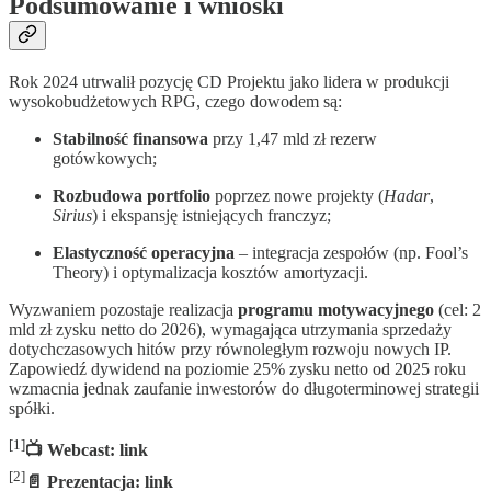
Podsumowanie i wnioski
Rok 2024 utrwalił pozycję CD Projektu jako lidera w produkcji
wysokobudżetowych RPG, czego dowodem są:
Stabilność finansowa
przy 1,47 mld zł rezerw
gotówkowych;
Rozbudowa portfolio
poprzez nowe projekty (
Hadar
,
Sirius
) i ekspansję istniejących franczyz;
Elastyczność operacyjna
– integracja zespołów (np. Fool’s
Theory) i optymalizacja kosztów amortyzacji.
Wyzwaniem pozostaje realizacja
programu motywacyjnego
(cel: 2
mld zł zysku netto do 2026), wymagająca utrzymania sprzedaży
dotychczasowych hitów przy równoległym rozwoju nowych IP.
Zapowiedź dywidend na poziomie 25% zysku netto od 2025 roku
wzmacnia jednak zaufanie inwestorów do długoterminowej strategii
spółki.
[1]
📺 Webcast: link
[2]
📄 Prezentacja: link