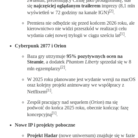
zwiastun, prezentujący Cirillę jako protagonistkę, stał
się
najczęściej oglądanym trailerem
imprezy (8,1 mln
[2]
wyświetleń w 72 godziny na kanale IGN)
.
Premiera nie odbędzie się przed końcem 2026 roku, ale
kierownictwo nie widzi przeszkód w realizacji celu
[1]
wydania całej nowej trylogii w ciągu sześciu lat
.
Cyberpunk 2077 i Orion
Baza gry utrzymuje
95% pozytywnych ocen na
Steamie
, a dodatek
Phantom Liberty
sprzedał się w 8
[2]
mln egzemplarzy
.
W 2025 roku planowane jest wydanie wersji na macOS
oraz kolejny projekt animowany we współpracy z
[1]
Netflixem
.
Zespół pracujący nad sequelem (
Orion
) ma się
podwoić do końca 2025 roku, obecnie kończąc fazę
[1]
koncepcyjną
.
Nowe IP i projekty poboczne
Projekt Hadar
(nowe uniwersum) znajduje się w fazie