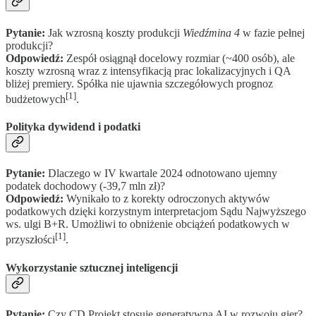
Pytanie:
Jak wzrosną koszty produkcji
Wiedźmina 4
w fazie pełnej
produkcji?
Odpowiedź:
Zespół osiągnął docelowy rozmiar (~400 osób), ale
koszty wzrosną wraz z intensyfikacją prac lokalizacyjnych i QA
bliżej premiery. Spółka nie ujawnia szczegółowych prognoz
[1]
budżetowych
.
Polityka dywidend i podatki
Pytanie:
Dlaczego w IV kwartale 2024 odnotowano ujemny
podatek dochodowy (-39,7 mln zł)?
Odpowiedź:
Wynikało to z korekty odroczonych aktywów
podatkowych dzięki korzystnym interpretacjom Sądu Najwyższego
ws. ulgi B+R. Umożliwi to obniżenie obciążeń podatkowych w
[1]
przyszłości
.
Wykorzystanie sztucznej inteligencji
Pytanie:
Czy CD Projekt stosuje generatywną AI w rozwoju gier?