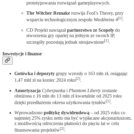
prototypowania rozwiązań gameplayowych.
The Witcher Remake
rozwija Fool’s Theory, przy
[1]
wsparciu technologicznym zespołu
Wiedźmina 4
.
CD Projekt nawiązał
partnerstwo ze Scopely
do
stworzenia gry opartej na jednym ze swoich IP,
[1]
szczegóły pozostają jednak nieujawnione
.
Inwestycje i finanse
Gotówka i depozyty
grupy wzrosły o 163 mln zł, osiągając
[2]
1,47 mld zł na koniec 2024 roku
.
Amortyzacja
Cyberpunka
i
Phantom Liberty
zostanie
obniżona z 16 mln do 13 mln zł kwartalnie od 2025 roku
[1]
dzięki przedłużeniu okresu użytkowania tytułów
.
Wprowadzono
politykę dywidendową
– od 2025 roku co
najmniej 25% zysku netto ma być wypłacane akcjonariuszom,
z możliwością odroczenia płatności do pięciu lat w celu
[2]
finansowania projektów
.