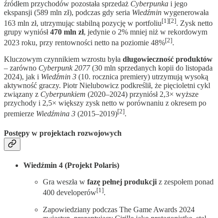
źródłem przychodów pozostała sprzedaż
Cyberpunka
i jego
ekspansji (589 mln zł), podczas gdy seria
Wiedźmin
wygenerowała
[1][2]
163 mln zł, utrzymując stabilną pozycję w portfoliu
. Zysk netto
grupy wyniósł
470 mln zł
, jedynie o 2% mniej niż w rekordowym
[2]
2023 roku, przy rentowności netto na poziomie 48%
.
Kluczowym czynnikiem wzrostu była
długowieczność produktów
– zarówno
Cyberpunk 2077
(30 mln sprzedanych kopii do listopada
2024), jak i
Wiedźmin 3
(10. rocznica premiery) utrzymują wysoką
aktywność graczy. Piotr Nielubowicz podkreślił, że pięcioletni cykl
związany z
Cyberpunkiem
(2020–2024) przyniósł 2,3× wyższe
przychody i 2,5× większy zysk netto w porównaniu z okresem po
[2]
premierze
Wiedźmina 3
(2015–2019)
.
Postępy w projektach rozwojowych
Wiedźmin 4 (Projekt Polaris)
Gra weszła w
fazę pełnej produkcji
z zespołem ponad
[1]
400 developerów
.
Zapowiedziany podczas The Game Awards 2024