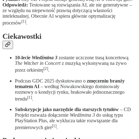
Odpowiedź:
Testowane są rozwiązania AI, ale nie generatywne –
ze względu na niepewność prawną dotyczącą własności
intelektualnej. Obecnie AI wspiera głównie optymalizację
[1]
procesów
.
Ciekawostki
10-lecie
Wiedźmina 3
zostanie uczczone trasą koncertową
The Witcher in Concert
z muzyką wykonywaną na żywo
[2]
przez orkiestrę
.
Podczas GDC 2025 dyskutowano o
zmęczeniu branży
tematem AI
– według Nowakowskiego dominowały
rozmowy o kondycji rynku, brakowało jednoznacznego
[1]
trendu
.
Subskrypcje jako narzędzie dla starszych tytułów
– CD
Projekt rozważa dołączenie
Wiedźmina 3
do usług typu
PlayStation Plus, ale wyklucza takie rozwiązanie dla
[1]
premierowych gier
.