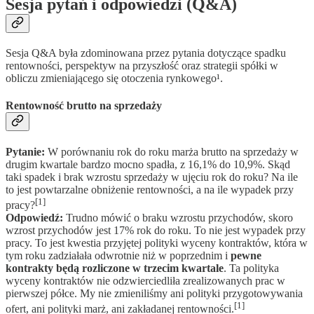
Sesja pytań i odpowiedzi (Q&A)
Sesja Q&A była zdominowana przez pytania dotyczące spadku
rentowności, perspektyw na przyszłość oraz strategii spółki w
obliczu zmieniającego się otoczenia rynkowego¹.
Rentowność brutto na sprzedaży
Pytanie:
W porównaniu rok do roku marża brutto na sprzedaży w
drugim kwartale bardzo mocno spadła, z 16,1% do 10,9%. Skąd
taki spadek i brak wzrostu sprzedaży w ujęciu rok do roku? Na ile
to jest powtarzalne obniżenie rentowności, a na ile wypadek przy
[1]
pracy?
Odpowiedź:
Trudno mówić o braku wzrostu przychodów, skoro
wzrost przychodów jest 17% rok do roku. To nie jest wypadek przy
pracy. To jest kwestia przyjętej polityki wyceny kontraktów, która w
tym roku zadziałała odwrotnie niż w poprzednim i
pewne
kontrakty będą rozliczone w trzecim kwartale
. Ta polityka
wyceny kontraktów nie odzwierciedliła zrealizowanych prac w
pierwszej półce. My nie zmieniliśmy ani polityki przygotowywania
[1]
ofert, ani polityki marż, ani zakładanej rentowności.