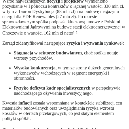
Wśród najważniejszych
decyzji i projektów
wymieniono
pozyskanie w I półroczu kontraktów o łącznej wartości 330 mln zł,
w tym z Tauron Dystrybucja (88 mln zł) i na budowę magazynu
energii dla EDF Renewables (27 mln zł). Po okresie
sprawozdawczym spółka podpisała kluczową umowę z Polskimi
Elektrowniami Jądrowymi na budowę stacji elektroenergetycznej w
Choczewie o wartości 162 mln zł netto¹⁻².
Zarząd zidentyfikował następujące
ryzyka i wyzwania rynkowe
¹:
Stagnacja w sektorze budowlanym
, choć spółka notuje
wzrosty przychodów.
Wysoka konkurencja
, w tym ze strony dużych generalnych
wykonawców wchodzących w segment energetyki i
obronności.
Ryzyko deficytu kadr specjalistycznych
w perspektywie
nadchodzącego ożywienia inwestycyjnego.
Kwestia
inflacji
została wspomniana w kontekście stabilizacji cen
materiałów budowlanych oraz uwzględniania ryzyka wzrostu
kosztów w ofertach przetargowych, co jest stałym elementem
polityki spółki¹.