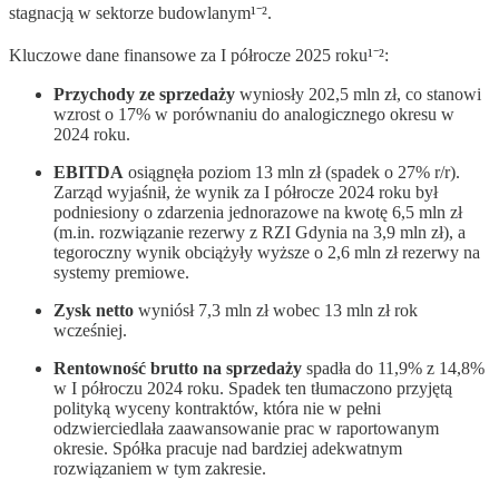
stagnacją w sektorze budowlanym¹⁻².
Kluczowe dane finansowe za I półrocze 2025 roku¹⁻²:
Przychody ze sprzedaży
wyniosły 202,5 mln zł, co stanowi
wzrost o 17% w porównaniu do analogicznego okresu w
2024 roku.
EBITDA
osiągnęła poziom 13 mln zł (spadek o 27% r/r).
Zarząd wyjaśnił, że wynik za I półrocze 2024 roku był
podniesiony o zdarzenia jednorazowe na kwotę 6,5 mln zł
(m.in. rozwiązanie rezerwy z RZI Gdynia na 3,9 mln zł), a
tegoroczny wynik obciążyły wyższe o 2,6 mln zł rezerwy na
systemy premiowe.
Zysk netto
wyniósł 7,3 mln zł wobec 13 mln zł rok
wcześniej.
Rentowność brutto na sprzedaży
spadła do 11,9% z 14,8%
w I półroczu 2024 roku. Spadek ten tłumaczono przyjętą
polityką wyceny kontraktów, która nie w pełni
odzwierciedlała zaawansowanie prac w raportowanym
okresie. Spółka pracuje nad bardziej adekwatnym
rozwiązaniem w tym zakresie.