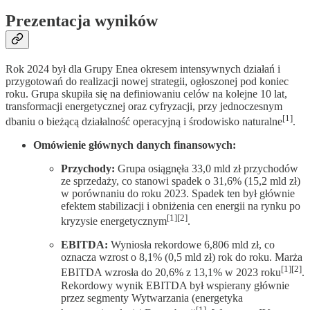
Prezentacja wyników
Rok 2024 był dla Grupy Enea okresem intensywnych działań i
przygotowań do realizacji nowej strategii, ogłoszonej pod koniec
roku. Grupa skupiła się na definiowaniu celów na kolejne 10 lat,
transformacji energetycznej oraz cyfryzacji, przy jednoczesnym
[1]
dbaniu o bieżącą działalność operacyjną i środowisko naturalne
.
Omówienie głównych danych finansowych:
Przychody:
Grupa osiągnęła 33,0 mld zł przychodów
ze sprzedaży, co stanowi spadek o 31,6% (15,2 mld zł)
w porównaniu do roku 2023. Spadek ten był głównie
efektem stabilizacji i obniżenia cen energii na rynku po
[1][2]
kryzysie energetycznym
.
EBITDA:
Wyniosła rekordowe 6,806 mld zł, co
oznacza wzrost o 8,1% (0,5 mld zł) rok do roku. Marża
[1][2]
EBITDA wzrosła do 20,6% z 13,1% w 2023 roku
.
Rekordowy wynik EBITDA był wspierany głównie
przez segmenty Wytwarzania (energetyka
[1]