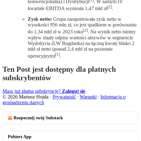
konwencjonalna) i Dystrybucji
. W samym IV
[2]
kwartale EBITDA wyniosła 1,47 mld zł
.
Zysk netto:
Grupa zaraportowała zysk netto w
wysokości 956 mln zł, co jest spadkiem w porównaniu
[2]
do 1,34 mld zł w 2023 roku
. Na wynik netto istotny
wpływ miały odpisy wartości aktywów w segmencie
Wydobycia (LW Bogdanka) na łączną kwotę blisko 2
mld zł netto (ponad 2,4 mld zł na poziomie
[1]
operacyjnym)
.
Ten Post jest dostępny dla płatnych
subskrybentów
Masz już płatną subskrypcję?
Zaloguj się
© 2026 Mariusz Hojda
·
Prywatność
∙
Warunki
∙
Informacja o
gromadzeniu danych
Rozpocznij swój Substack
Pobierz App