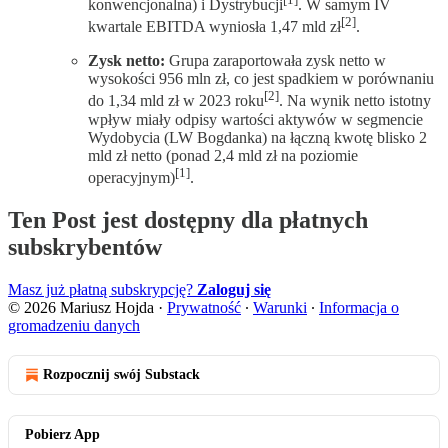
konwencjonalna) i Dystrybucji
. W samym IV
[2]
kwartale EBITDA wyniosła 1,47 mld zł
.
Zysk netto:
Grupa zaraportowała zysk netto w
wysokości 956 mln zł, co jest spadkiem w porównaniu
[2]
do 1,34 mld zł w 2023 roku
. Na wynik netto istotny
wpływ miały odpisy wartości aktywów w segmencie
Wydobycia (LW Bogdanka) na łączną kwotę blisko 2
mld zł netto (ponad 2,4 mld zł na poziomie
[1]
operacyjnym)
.
Ten Post jest dostępny dla płatnych
subskrybentów
Masz już płatną subskrypcję?
Zaloguj się
© 2026 Mariusz Hojda
·
Prywatność
∙
Warunki
∙
Informacja o
gromadzeniu danych
Rozpocznij swój Substack
Pobierz App