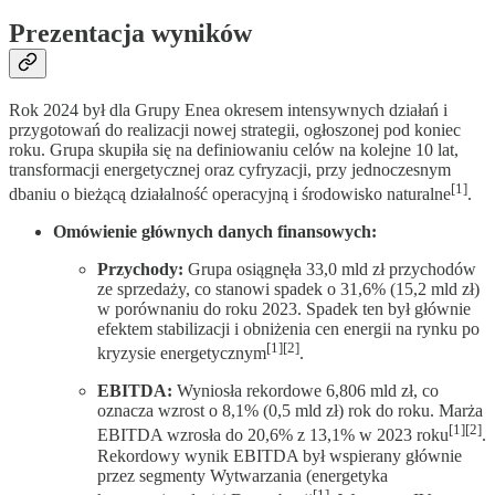
Prezentacja wyników
Rok 2024 był dla Grupy Enea okresem intensywnych działań i
przygotowań do realizacji nowej strategii, ogłoszonej pod koniec
roku. Grupa skupiła się na definiowaniu celów na kolejne 10 lat,
transformacji energetycznej oraz cyfryzacji, przy jednoczesnym
[1]
dbaniu o bieżącą działalność operacyjną i środowisko naturalne
.
Omówienie głównych danych finansowych:
Przychody:
Grupa osiągnęła 33,0 mld zł przychodów
ze sprzedaży, co stanowi spadek o 31,6% (15,2 mld zł)
w porównaniu do roku 2023. Spadek ten był głównie
efektem stabilizacji i obniżenia cen energii na rynku po
[1][2]
kryzysie energetycznym
.
EBITDA:
Wyniosła rekordowe 6,806 mld zł, co
oznacza wzrost o 8,1% (0,5 mld zł) rok do roku. Marża
[1][2]
EBITDA wzrosła do 20,6% z 13,1% w 2023 roku
.
Rekordowy wynik EBITDA był wspierany głównie
przez segmenty Wytwarzania (energetyka
[1]