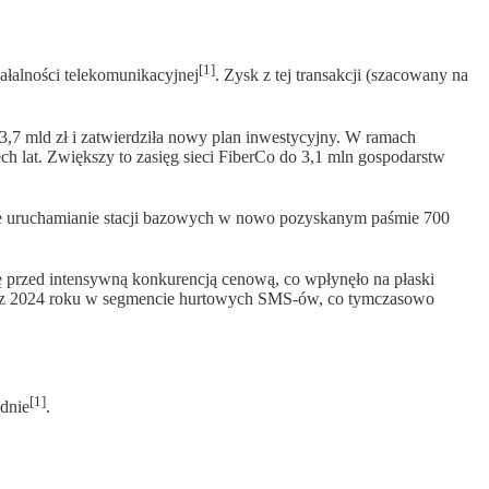
[1]
ałalności telekomunikacyjnej
. Zysk z tej transakcji (szacowany na
3,7 mld zł i zatwierdziła nowy plan inwestycyjny. W ramach
h lat. Zwiększy to zasięg sieci FiberCo do 3,1 mln gospodarstw
że uruchamianie stacji bazowych w nowo pozyskanym paśmie 700
 przed intensywną konkurencją cenową, co wpłynęło na płaski
y z 2024 roku w segmencie hurtowych SMS-ów, co tymczasowo
[1]
dnie
.