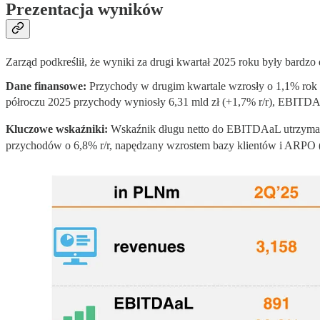
Prezentacja wyników
Zarząd podkreślił, że wyniki za drugi kwartał 2025 roku były bard
Dane finansowe:
Przychody w drugim kwartale wzrosły o 1,1% rok d
półroczu 2025 przychody wyniosły 6,31 mld zł (+1,7% r/r), EBITDAaL 
Kluczowe wskaźniki:
Wskaźnik długu netto do EBITDAaL utrzymał 
przychodów o 6,8% r/r, napędzany wzrostem bazy klientów i ARPO (ś