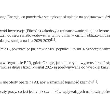
nge Energia, co potwierdza strategiczne skupienie na podstawowej dzi
owód Inwestycje (FiberCo) zakończyła refinansowanie długu na kwotę 
eń do sieci światłowodowej, w tym 0,5 mln w ciągu najbliższych trzec
[1]
ła przesunięta na lata 2029-2032
.
śmie C, pokrywając już prawie 50% populacji Polski. Rozpoczęto tak
 segmencie B2B, gdzie Orange, jako lider rynkowy, musi bronić się
ki za drugi i trzeci kwartał 2025 są porównywane do wysokiej baz
[1]
ane oferty oparte na AI, aby wzmacniać lojalność klientów
.
zty pracy, co jest jednym z czynników wpływających na koszty pośre