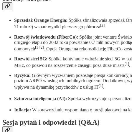
Sprzedaż Orange Energia:
Spółka sfinalizowała sprzedaż Ora
[2]
71 mln zł) wsparł wyniki pierwszego półrocza
.
Rozwój światłowodu (FiberCo):
Spółka joint venture Światł
drugiego etapu do 2032 roku powstanie 0,7 mln nowych podłącz
[1][2]
domowych
. Opcja Orange na rekonsolidację FiberCo zosta
Rozwój sieci 5G:
Spółka kontynuuje wdrażanie sieci 5G w pa
[1]
MHz, co pozwoli na rozszerzenie zasięgu poza duże miasta
.
Ryzyka:
Głównym wyzwaniem pozostaje presja konkurencyjna w
poziom ARPO w usługach mobilnych ogółem. Dodatkowo, wyni
[1]
wpływa na dynamikę przychodów z usług IT
.
Sztuczna inteligencja (AI):
Spółka wykorzystuje spersonalizow
Inflacja:
W sprawozdaniu wspomniano o presji płacowej na kos
Sesja pytań i odpowiedzi (Q&A)