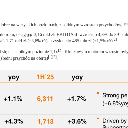
zo dobre na wszystkich poziomach, z solidnym wzrostem przychodów, E
o roku, osiągając 3,16 mld zł. EBITDAaL wzrosła o 4,3% do 891 mln
[2]
1,71 mld zł (+3,6% r/r), a zysk netto 465 mln zł (+1,5% r/r)
.
[2]
się na stabilnym poziomie 1,1x
. Kluczowym motorem wzrostu były 
[1][2]
redni przychód na ofertę)
.