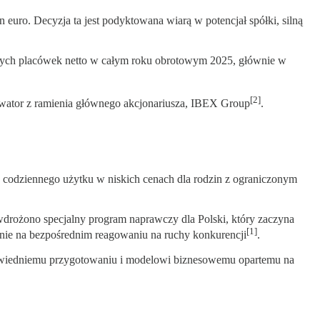
 euro. Decyzja ta jest podyktowana wiarą w potencjał spółki, silną
owych placówek netto w całym roku obrotowym 2025, głównie w
[2]
rwator z ramienia głównego akcjonariusza, IBEX Group
.
 codziennego użytku w niskich cenach dla rodzin z ograniczonym
rożono specjalny program naprawczy dla Polski, który zaczyna
[1]
a nie na bezpośrednim reagowaniu na ruchy konkurencji
.
powiedniemu przygotowaniu i modelowi biznesowemu opartemu na