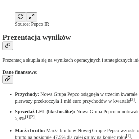
Source: Pepco IR
Prezentacja wyników
Prezentacja skupiła się na wynikach operacyjnych i strategicznych in
Dane finansowe:
Przychody:
Nowa Grupa Pepco osiągnęła w trzecim kwartale r
[2]
pierwszy przekroczyła 1 mld euro przychodów w kwartale
.
Sprzedaż LFL (like-for-like):
Nowa Grupa Pepco odnotowała wz
[1][2]
5,8%
.
Marża brutto:
Marża brutto w Nowej Grupie Pepco wzrosła o
[1]
brutto na poziomie 47,5% dla całej grupy na koniec roku
.