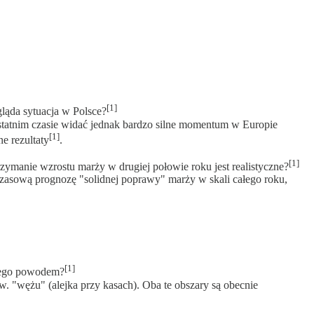
[1]
ąda sytuacja w Polsce?
statnim czasie widać jednak bardzo silne momentum w Europie
[1]
e rezultaty
.
[1]
zymanie wzrostu marży w drugiej połowie roku jest realistyczne?
zasową prognozę "solidnej poprawy" marży w skali całego roku,
[1]
tego powodem?
. "wężu" (alejka przy kasach). Oba te obszary są obecnie