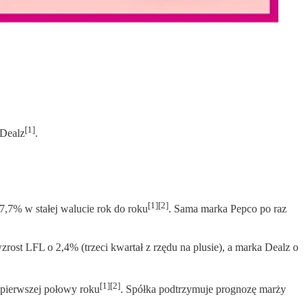
[1]
 Dealz
.
[1][2]
,7% w stałej walucie rok do roku
. Sama marka Pepco po raz
t LFL o 2,4% (trzeci kwartał z rzędu na plusie), a marka Dealz o
[1][2]
pierwszej połowy roku
. Spółka podtrzymuje prognozę marży