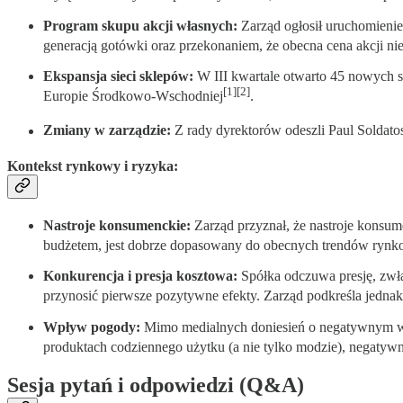
Program skupu akcji własnych:
Zarząd ogłosił uruchomienie 
generacją gotówki oraz przekonaniem, że obecna cena akcji ni
Ekspansja sieci sklepów:
W III kwartale otwarto 45 nowych s
[1][2]
Europie Środkowo-Wschodniej
.
Zmiany w zarządzie:
Z rady dyrektorów odeszli Paul Soldat
Kontekst rynkowy i ryzyka:
Nastroje konsumenckie:
Zarząd przyznał, że nastroje konsu
budżetem, jest dobrze dopasowany do obecnych trendów ryn
Konkurencja i presja kosztowa:
Spółka odczuwa presję, zwł
przynosić pierwsze pozytywne efekty. Zarząd podkreśla jednak,
Wpływ pogody:
Mimo medialnych doniesień o negatywnym wp
produktach codziennego użytku (a nie tylko modzie), negatywn
Sesja pytań i odpowiedzi (Q&A)