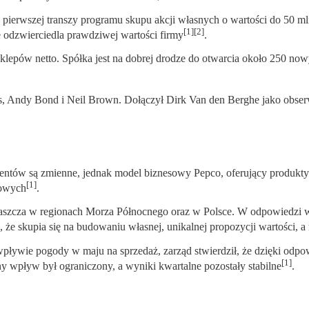
pierwszej transzy programu skupu akcji własnych o wartości do 50 mln
[1][2]
e odzwierciedla prawdziwej wartości firmy
.
klepów netto. Spółka jest na dobrej drodze do otwarcia około 250 n
os, Andy Bond i Neil Brown. Dołączył Dirk Van den Berghe jako obse
mentów są zmienne, jednak model biznesowy Pepco, oferujący produkty
[1]
kowych
.
aszcza w regionach Morza Północnego oraz w Polsce. W odpowiedzi wd
 że skupia się na budowaniu własnej, unikalnej propozycji wartości, 
ływie pogody w maju na sprzedaż, zarząd stwierdził, że dzięki od
[1]
y wpływ był ograniczony, a wyniki kwartalne pozostały stabilne
.