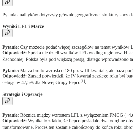
Pytania analityków dotyczyły głównie geograficznej struktury sprzed
Wyniki LFL i Marże
Pytanie:
Czy możecie podać więcej szczegółów na temat wyników L
Odpowiedź:
Spółka nie dzieli wyników LFL według regionów. Histor
Zachodniej. Polska była pod większą presją, dlatego wprowadzono ta
Pytanie:
Marża brutto wzrosła o 180 pb. w III kwartale, ale baza po
Odpowiedź:
Zarząd potwierdził, że IV kwartał zeszłego roku był 
[1]
celując w 47,5% dla Nowej Grupy Pepco
.
Strategia i Operacje
Pytanie:
Różnica między wzrostem LFL z wyłączeniem FMCG (+4,8%)
Odpowiedź:
Wynika to z faktu, że Pepco posiadało dwa odrębne obs
transformowane. Proces ten zostanie zakończony do końca roku obro