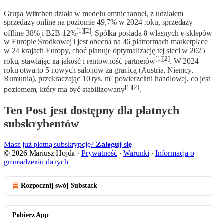
Grupa Wittchen działa w modelu omnichannel, z udziałem
sprzedaży online na poziomie 49,7% w 2024 roku, sprzedaży
[1][2]
offline 38% i B2B 12%
. Spółka posiada 8 własnych e-sklepów
w Europie Środkowej i jest obecna na 46 platformach marketplace
w 24 krajach Europy, choć planuje optymalizację tej sieci w 2025
[1][2]
roku, stawiając na jakość i rentowność partnerów
. W 2024
roku otwarto 5 nowych salonów za granicą (Austria, Niemcy,
Rumunia), przekraczając 10 tys. m² powierzchni handlowej, co jest
[1][2]
poziomem, który ma być stabilizowany
.
Ten Post jest dostępny dla płatnych
subskrybentów
Masz już płatną subskrypcję?
Zaloguj się
© 2026 Mariusz Hojda
·
Prywatność
∙
Warunki
∙
Informacja o
gromadzeniu danych
Rozpocznij swój Substack
Pobierz App