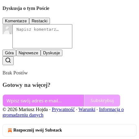
Dyskusja o tym Poście
Komentarze
Restacki
Góra
Najnowsze
Dyskusje
Brak Postów
Gotowy na więcej?
Subskrybuj
© 2026 Mariusz Hojda
·
Prywatność
∙
Warunki
∙
Informacja o
gromadzeniu danych
Rozpocznij swój Substack