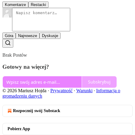
Komentarze
Restacki
Góra
Najnowsze
Dyskusje
Brak Postów
Gotowy na więcej?
Subskrybuj
© 2026 Mariusz Hojda
·
Prywatność
∙
Warunki
∙
Informacja o
gromadzeniu danych
Rozpocznij swój Substack
Pobierz App