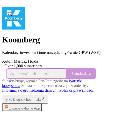
Koomberg
Kalendarz inwestora i inne narzędzia, głównie GPW (WSE)...
Autor: Mariusz Hojda
·
Over 1,000 subscribers
Subskrybuj
Subskrybując, wyraża Pan/Pani zgodę na
Warunki
korzystania
Substack oraz potwierdza zapoznanie się z
Informacją o gromadzeniu danych
i
Polityką prywatności
.
Tylko Blog 👉 bez maila
Zasubskrybuj w App