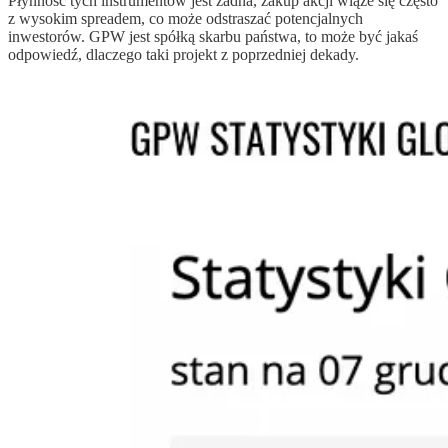
Płynność tych instrumentów jest żadna, zakup akcji wiąże się często
z wysokim spreadem, co może odstraszać potencjalnych
inwestorów. GPW jest spółką skarbu państwa, to może być jakaś
odpowiedź, dlaczego taki projekt z poprzedniej dekady.