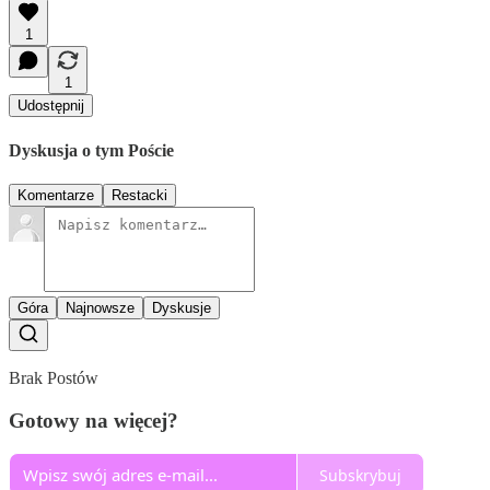
1
1
Udostępnij
Dyskusja o tym Poście
Komentarze
Restacki
Góra
Najnowsze
Dyskusje
Brak Postów
Gotowy na więcej?
Subskrybuj