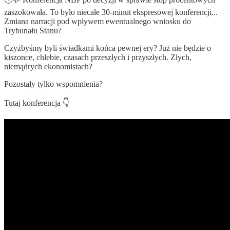
zaszokowała. To było niecałe 30-minut ekspresowej konferencji...
Zmiana narracji pod wpływem ewentualnego wniosku do
Trybunału Stanu?
Czyżbyśmy byli świadkami końca pewnej ery? Już nie będzie o
kiszonce, chlebie, czasach przeszłych i przyszłych. Złych,
niemądrych ekonomistach?
Pozostały tylko wspomnienia?
Tutaj konferencja 👇