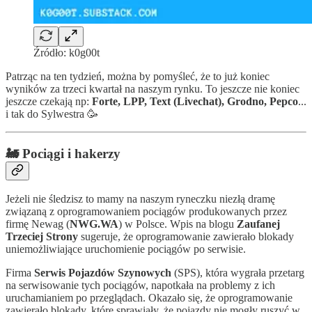
Źródło: k0g00t
Patrząc na ten tydzień, można by pomyśleć, że to już koniec
wyników za trzeci kwartał na naszym rynku. To jeszcze nie koniec
jeszcze czekają np:
Forte, LPP, Text (Livechat), Grodno, Pepco
...
i tak do Sylwestra 🥳
🚂 Pociągi i hakerzy
Jeżeli nie śledzisz to mamy na naszym ryneczku niezłą dramę
związaną z oprogramowaniem pociągów produkowanych przez
firmę Newag (
NWG.WA
) w Polsce. Wpis na blogu
Zaufanej
Trzeciej Strony
sugeruje, że oprogramowanie zawierało blokady
uniemożliwiające uruchomienie pociągów po serwisie.
Firma
Serwis Pojazdów Szynowych
(SPS), która wygrała przetarg
na serwisowanie tych pociągów, napotkała na problemy z ich
uruchamianiem po przeglądach. Okazało się, że oprogramowanie
zawierało blokady, które sprawiały, że pojazdy nie mogły ruszyć w