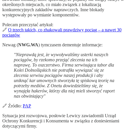
określonych miejscach, co miało związek z lokalizacją
konkurencyjnych zakładów naprawczych. Inne blokady
występowały po wymianie komponentów.
Polecam przeczytać artykuł:
🔗
O trzech takich, co zhakowali prawdziwy pociąg – a nawet 30
pociągów
Newag (
NWG.WA
) tymczasem dementuje informacje:
"Nieprawdą jest, że wywoływaliśmy usterki naszych
pociągów, by rzekomo przejąć zlecenia na ich
naprawę. To oszczerstwo. Firma serwisująca tabor dla
Kolei Dolnośląskich nie potrafiła wywiązać się ze
zlecenia serwisu pociągów naszej produkcji i aby
uniknąć kar umownych stworzyła tę spiskową teorię na
potrzeby mediów. Z Onetu dowiedzieliśmy się, że
wynajęła hakerów, którzy dla niej mieli stworzyć raport
nas obwiniający"
🔗 Źródło:
PAP
Sytuacja jest rozwojowa, posłowie Lewicy zawiadomili Urząd
Ochrony Konkurencji i Konsumenta w związku z doniesieniami
dotyczącymi firmy.