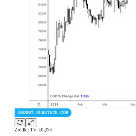
Źródło: TV, k0g00t