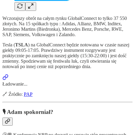
Wczorajszy obrót na całym rynku GlobalConnect to tylko 37 550
złotych. Na 15 spółkach typu : Adidas, Allianz, BMW, Inditex,
Jeronimo Martins (Biedronka), Mercedes Benz, Porsche, RWE,
SAP, Siemens, Volkswagen i Zalando.
Tesla (
TSLA
) na GlobalConnect będzie notowana w czasie naszej
giełdy 09:05-17:05. Prawdziwy instrument rozgrywany jest
praktycznie po zamknięciu naszej giełdy (15:30-22:00) i jest dość
zmienny. Spodziewam się festiwalu luk, czyli otwierania się
notowań po innej cenie niż poprzedniego dnia.
Ładowanie...
🔗 Źródło:
PAP
🎙 Adam spokorniał?
🕒💬 Konferencja NBP po decyzji w sprawie stóp procentowych