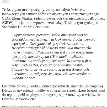
Tesla, gigant motoryzacyjny, znany na całym świecie z
innowacyjnych samochodów elektrycznych i charyzmatycznego
CEO, Elona Muska, zadebiutuje na polskiej giełdzie GlobalConnect
(
GPW
). Inicjatorem wprowadzenia akcji Tesli na tym rynku jest
Santander Biuro Maklerskie 👀.
"Wprowadzenie pierwszej spółki amerykańskiej na
GlobalConnect jest ważnym krokiem na drodze rozwoju
tego rynku. Dostępność akcji spółek zza oceanu
zwiększa atrakcyjność naszego rynku dla inwestorów
indywidualnych. Naszym celem jest ciągłe poszerzanie
oferty, aby inwestorzy na GPW mieli możliwość
inwestowania w akcje największych światowych firm,
w tym tych z USA, korzystając z lokalnej waluty.
Liczymy na to, że wraz z rosnącą liczbą dostępnych
instrumentów, zwiększy się aktywność inwestorów na
GlobalConnect"
Dla mnie ten cały GlobalConnect po roku działalności jest zagadką.
Dlaczego inwestorzy mieliby wybierać ten rynek, skoro bezpośredni
dostęp do giełd międzynarodowych jest już możliwy u większości
Domów Maklerskich?.