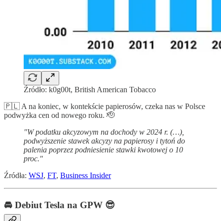
Źródło: k0g00t, British American Tobacco
🇵🇱 A na koniec, w kontekście papierosów, czeka nas w Polsce
podwyżka cen od nowego roku. 🫡
"W podatku akcyzowym na dochody w 2024 r. (…),
podwyższenie stawek akcyzy na papierosy i tytoń do
palenia poprzez podniesienie stawki kwotowej o 10
proc."
Źródła:
WSJ
,
FT
,
Business Insider
🚘 Debiut Tesla na GPW 😎