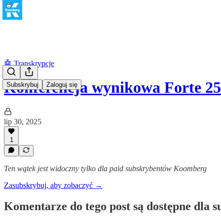
🤖 Transkrypcje
Konferencja wynikowa Forte 2
Subskrybuj
Zaloguj się
lip 30, 2025
1
Ten wątek jest widoczny tylko dla paid subskrybentów Koomberg
Zasubskrybuj, aby zobaczyć →
Komentarze do tego post są dostępne dla 