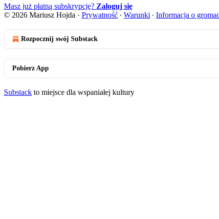
Masz już płatną subskrypcję?
Zaloguj się
© 2026 Mariusz Hojda
·
Prywatność
∙
Warunki
∙
Informacja o groma
Rozpocznij swój Substack
Pobierz App
Substack
to miejsce dla wspaniałej kultury