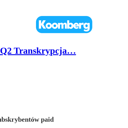
5Q2 Transkrypcja…
subskrybentów paid